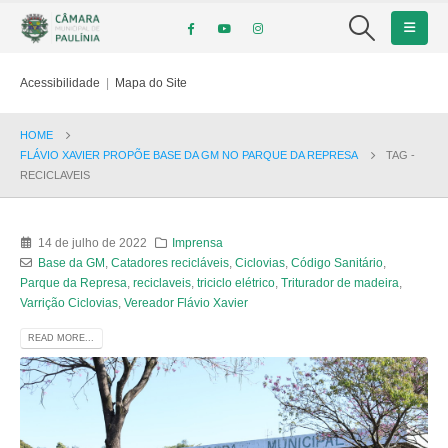
Acessibilidade
|
Mapa do Site
HOME
FLÁVIO XAVIER PROPÕE BASE DA GM NO PARQUE DA REPRESA
TAG -
RECICLAVEIS
14 de julho de 2022
Imprensa
Base da GM
,
Catadores recicláveis
,
Ciclovias
,
Código Sanitário
,
Parque da Represa
,
reciclaveis
,
triciclo elétrico
,
Triturador de madeira
,
Varrição Ciclovias
,
Vereador Flávio Xavier
READ MORE...