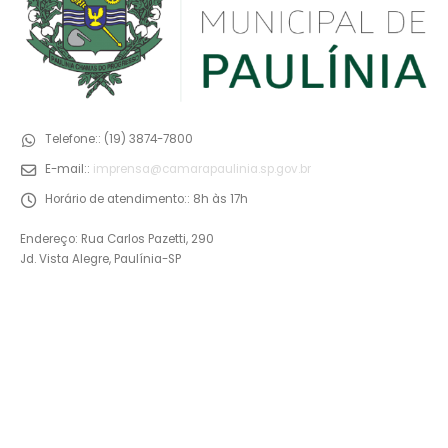
Telefone::
(19) 3874-7800
E-mail::
imprensa@camarapaulinia.sp.gov.br
Horário de atendimento::
8h às 17h
Endereço: Rua Carlos Pazetti, 290
Jd. Vista Alegre, Paulínia-SP