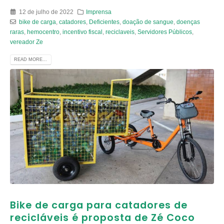
12 de julho de 2022
Imprensa
bike de carga
,
catadores
,
Deficientes
,
doação de sangue
,
doenças
raras
,
hemocentro
,
incentivo fiscal
,
reciclaveis
,
Servidores Públicos
,
vereador Ze
READ MORE...
Bike de carga para catadores de
recicláveis é proposta de Zé Coco