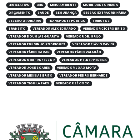
LEGISLATIVO
LEIS
MEIO AMBIENTE
MOBILIDADE URBANA
ORÇAMENTO
SAÚDE
SEGURANÇA
SESSÃO EXTRAORDINÁRIA
SESSÃO ORDINÁRIA
TRANSPORTE PÚBLICO
TRIBUTOS
TRÂNSITO
VEREADOR ALEX EDUARDO
VEREADOR CÍCERO BRITO
VEREADOR DOUGLAS GUARITA
VEREADOR DR. GRILO
VEREADOR EDILSINHO RODRIGUES
VEREADOR FLÁVIO XAVIER
VEREADOR FÁBIO DA VAN
VEREADOR FÁBIO VALADÃO
VEREADOR GIBI PROFESSOR
VEREADOR HELDER PEREIRA
VEREADOR JOSÉ SOARES
VEREADOR JOÃO MOTA
VEREADOR MESSIAS BRITO
VEREADOR PEDRO BERNARDE
VEREADOR TIGUILA PAES
VEREADOR ZÉ COCO