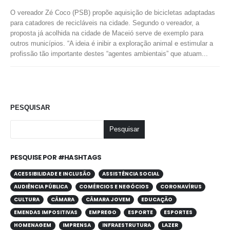
O vereador Zé Coco (PSB) propõe aquisição de bicicletas adaptadas
para catadores de recicláveis na cidade. Segundo o vereador, a
proposta já acolhida na cidade de Maceió serve de exemplo para
outros municípios. “A ideia é inibir a exploração animal e estimular a
profissão tão importante destes “agentes ambientais” que atuam...
PESQUISAR
Pesquisar
PESQUISE POR #HASHTAGS
ACESSIBILIDADE E INCLUSÃO
ASSISTÊNCIA SOCIAL
AUDIÊNCIA PÚBLICA
COMÉRCIOS E NEGÓCIOS
CORONAVÍRUS
CULTURA
CÂMARA
CÂMARA JOVEM
EDUCAÇÃO
EMENDAS IMPOSITIVAS
EMPREGO
ESPORTE
ESPORTES
HOMENAGEM
IMPRENSA
INFRAESTRUTURA
LAZER