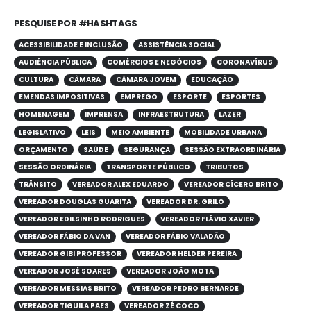
PESQUISE POR #HASHTAGS
ACESSIBILIDADE E INCLUSÃO
ASSISTÊNCIA SOCIAL
AUDIÊNCIA PÚBLICA
COMÉRCIOS E NEGÓCIOS
CORONAVÍRUS
CULTURA
CÂMARA
CÂMARA JOVEM
EDUCAÇÃO
EMENDAS IMPOSITIVAS
EMPREGO
ESPORTE
ESPORTES
HOMENAGEM
IMPRENSA
INFRAESTRUTURA
LAZER
LEGISLATIVO
LEIS
MEIO AMBIENTE
MOBILIDADE URBANA
ORÇAMENTO
SAÚDE
SEGURANÇA
SESSÃO EXTRAORDINÁRIA
SESSÃO ORDINÁRIA
TRANSPORTE PÚBLICO
TRIBUTOS
TRÂNSITO
VEREADOR ALEX EDUARDO
VEREADOR CÍCERO BRITO
VEREADOR DOUGLAS GUARITA
VEREADOR DR. GRILO
VEREADOR EDILSINHO RODRIGUES
VEREADOR FLÁVIO XAVIER
VEREADOR FÁBIO DA VAN
VEREADOR FÁBIO VALADÃO
VEREADOR GIBI PROFESSOR
VEREADOR HELDER PEREIRA
VEREADOR JOSÉ SOARES
VEREADOR JOÃO MOTA
VEREADOR MESSIAS BRITO
VEREADOR PEDRO BERNARDE
VEREADOR TIGUILA PAES
VEREADOR ZÉ COCO