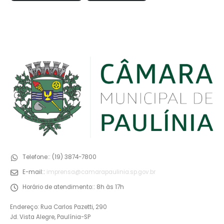
Telefone::
(19) 3874-7800
E-mail::
imprensa@camarapaulinia.sp.gov.br
Horário de atendimento::
8h às 17h
Endereço: Rua Carlos Pazetti, 290
Jd. Vista Alegre, Paulínia-SP