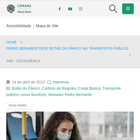
Acessibilidade
|
Mapa do Site
HOME
PEDRO BERNARDE PEDE BOTÃO DO PÂNICO NO TRANSPORTE PÚBLICO
TAG -
CESTA BÁSICA
14 de abril de 2022
Imprensa
Botão do Pânico
,
Cartório de Registro
,
Cesta Básica
,
Transporte
público
,
urnas fúnebres
,
Vereador Pedro Bernarde
READ MORE...