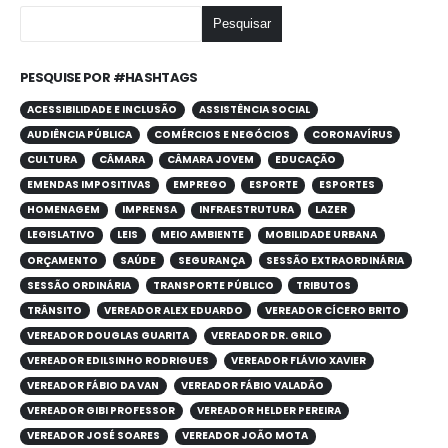
Pesquisar
PESQUISE POR #HASHTAGS
ACESSIBILIDADE E INCLUSÃO
ASSISTÊNCIA SOCIAL
AUDIÊNCIA PÚBLICA
COMÉRCIOS E NEGÓCIOS
CORONAVÍRUS
CULTURA
CÂMARA
CÂMARA JOVEM
EDUCAÇÃO
EMENDAS IMPOSITIVAS
EMPREGO
ESPORTE
ESPORTES
HOMENAGEM
IMPRENSA
INFRAESTRUTURA
LAZER
LEGISLATIVO
LEIS
MEIO AMBIENTE
MOBILIDADE URBANA
ORÇAMENTO
SAÚDE
SEGURANÇA
SESSÃO EXTRAORDINÁRIA
SESSÃO ORDINÁRIA
TRANSPORTE PÚBLICO
TRIBUTOS
TRÂNSITO
VEREADOR ALEX EDUARDO
VEREADOR CÍCERO BRITO
VEREADOR DOUGLAS GUARITA
VEREADOR DR. GRILO
VEREADOR EDILSINHO RODRIGUES
VEREADOR FLÁVIO XAVIER
VEREADOR FÁBIO DA VAN
VEREADOR FÁBIO VALADÃO
VEREADOR GIBI PROFESSOR
VEREADOR HELDER PEREIRA
VEREADOR JOSÉ SOARES
VEREADOR JOÃO MOTA