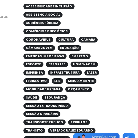
ACESSIBILIDADE E INCLUSÃO
ASSISTÊNCIA SOCIAL
ores.
AUDIÊNCIA PÚBLICA
COMÉRCIOS E NEGÓCIOS
..
CORONAVÍRUS
CULTURA
CÂMARA
CÂMARA JOVEM
EDUCAÇÃO
EMENDAS IMPOSITIVAS
EMPREGO
ESPORTE
ESPORTES
HOMENAGEM
IMPRENSA
INFRAESTRUTURA
LAZER
LEGISLATIVO
LEIS
MEIO AMBIENTE
MOBILIDADE URBANA
ORÇAMENTO
SAÚDE
SEGURANÇA
SESSÃO EXTRAORDINÁRIA
SESSÃO ORDINÁRIA
TRANSPORTE PÚBLICO
TRIBUTOS
TRÂNSITO
VEREADOR ALEX EDUARDO