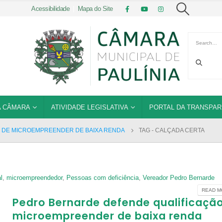
Acessibilidade
|
Mapa do Site
 CÂMARA
ATIVIDADE LEGISLATIVA
PORTAL DA TRANSPAR
 DE MICROEMPREENDER DE BAIXA RENDA
TAG -
CALÇADA CERTA
l
,
microempreendedor
,
Pessoas com deficiência
,
Vereador Pedro Bernarde
READ MO
Pedro Bernarde defende qualificaçã
microempreender de baixa renda