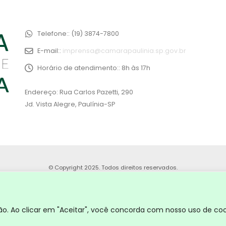
Telefone::
(19) 3874-7800
E-mail::
imprensa@camarapaulinia.sp.gov.br
Horário de atendimento::
8h às 17h
Endereço: Rua Carlos Pazetti, 290
Jd. Vista Alegre, Paulínia-SP
© Copyright 2025. Todos direitos reservados.
. Ao clicar em "Aceitar", você concorda com nosso uso de coo