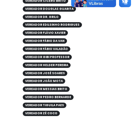
VEREADOR CÍCERO BRITO
VEREADOR DOUGLAS GUARITA
VEREADOR DR. GRILO
VEREADOR EDILSINHO RODRIGUES
VEREADOR FLÁVIO XAVIER
VEREADOR FÁBIO DA VAN
VEREADOR FÁBIO VALADÃO
VEREADOR GIBI PROFESSOR
VEREADOR HELDER PEREIRA
VEREADOR JOSÉ SOARES
VEREADOR JOÃO MOTA
VEREADOR MESSIAS BRITO
VEREADOR PEDRO BERNARDE
VEREADOR TIGUILA PAES
VEREADOR ZÉ COCO