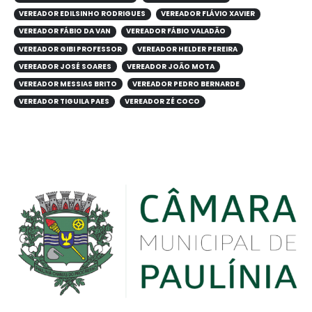
VEREADOR EDILSINHO RODRIGUES
VEREADOR FLÁVIO XAVIER
VEREADOR FÁBIO DA VAN
VEREADOR FÁBIO VALADÃO
VEREADOR GIBI PROFESSOR
VEREADOR HELDER PEREIRA
VEREADOR JOSÉ SOARES
VEREADOR JOÃO MOTA
VEREADOR MESSIAS BRITO
VEREADOR PEDRO BERNARDE
VEREADOR TIGUILA PAES
VEREADOR ZÉ COCO