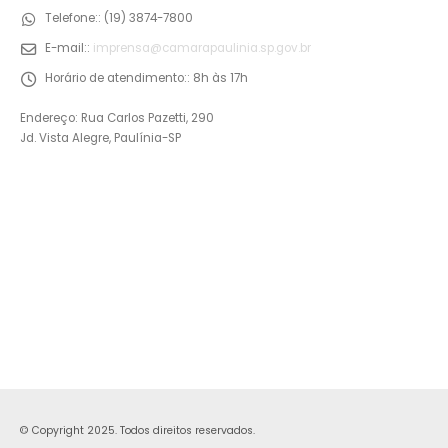
Telefone::
(19) 3874-7800
E-mail::
imprensa@camarapaulinia.sp.gov.br
Horário de atendimento::
8h às 17h
Endereço: Rua Carlos Pazetti, 290
Jd. Vista Alegre, Paulínia-SP
© Copyright 2025. Todos direitos reservados.