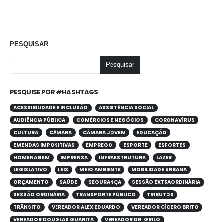
PESQUISAR
Pesquisar
PESQUISE POR #HASHTAGS
ACESSIBILIDADE E INCLUSÃO
ASSISTÊNCIA SOCIAL
AUDIÊNCIA PÚBLICA
COMÉRCIOS E NEGÓCIOS
CORONAVÍRUS
CULTURA
CÂMARA
CÂMARA JOVEM
EDUCAÇÃO
EMENDAS IMPOSITIVAS
EMPREGO
ESPORTE
ESPORTES
HOMENAGEM
IMPRENSA
INFRAESTRUTURA
LAZER
LEGISLATIVO
LEIS
MEIO AMBIENTE
MOBILIDADE URBANA
ORÇAMENTO
SAÚDE
SEGURANÇA
SESSÃO EXTRAORDINÁRIA
SESSÃO ORDINÁRIA
TRANSPORTE PÚBLICO
TRIBUTOS
TRÂNSITO
VEREADOR ALEX EDUARDO
VEREADOR CÍCERO BRITO
VEREADOR DOUGLAS GUARITA
VEREADOR DR. GRILO