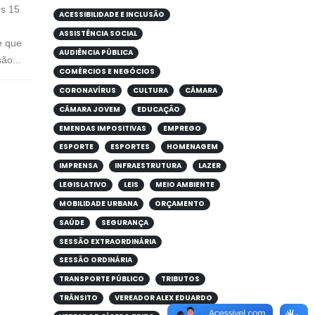
Os 15
ACESSIBILIDADE E INCLUSÃO
ASSISTÊNCIA SOCIAL
e que
AUDIÊNCIA PÚBLICA
ão...
COMÉRCIOS E NEGÓCIOS
CORONAVÍRUS
CULTURA
CÂMARA
CÂMARA JOVEM
EDUCAÇÃO
EMENDAS IMPOSITIVAS
EMPREGO
ESPORTE
ESPORTES
HOMENAGEM
IMPRENSA
INFRAESTRUTURA
LAZER
LEGISLATIVO
LEIS
MEIO AMBIENTE
MOBILIDADE URBANA
ORÇAMENTO
SAÚDE
SEGURANÇA
SESSÃO EXTRAORDINÁRIA
SESSÃO ORDINÁRIA
TRANSPORTE PÚBLICO
TRIBUTOS
TRÂNSITO
VEREADOR ALEX EDUARDO