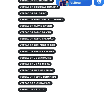
VEREADOR CÍCERO BRITO
VEREADOR DOUGLAS GUARITA
VEREADOR DR. GRILO
VEREADOR EDILSINHO RODRIGUES
VEREADOR FLÁVIO XAVIER
VEREADOR FÁBIO DA VAN
VEREADOR FÁBIO VALADÃO
VEREADOR GIBI PROFESSOR
VEREADOR HELDER PEREIRA
VEREADOR JOSÉ SOARES
VEREADOR JOÃO MOTA
VEREADOR MESSIAS BRITO
VEREADOR PEDRO BERNARDE
VEREADOR TIGUILA PAES
VEREADOR ZÉ COCO