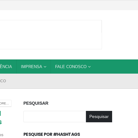
ÊNCIA
IMPRENSA
FALE CONOSCO
ICO
PESQUISAR
RE...
l
Pesquisar
s
PESQUISE POR #HASHTAGS
os