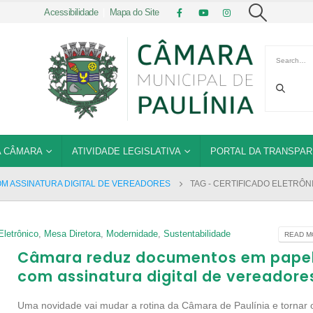
Acessibilidade
|
Mapa do Site
 CÂMARA
ATIVIDADE LEGISLATIVA
PORTAL DA TRANSPAR
 ASSINATURA DIGITAL DE VEREADORES
TAG -
CERTIFICADO ELETRÔN
Eletrônico
,
Mesa Diretora
,
Modernidade
,
Sustentabilidade
READ MO
Câmara reduz documentos em pape
com assinatura digital de vereadore
Uma novidade vai mudar a rotina da Câmara de Paulínia e tornar 