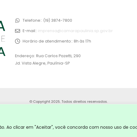
Telefone::
(19) 3874-7800
E-mail::
imprensa@camarapaulinia.sp.gov.br
Horário de atendimento::
8h às 17h
Endereço: Rua Carlos Pazetti, 290
Jd. Vista Alegre, Paulínia-SP
© Copyright 2025. Todos direitos reservados.
. Ao clicar em "Aceitar", você concorda com nosso uso de coo