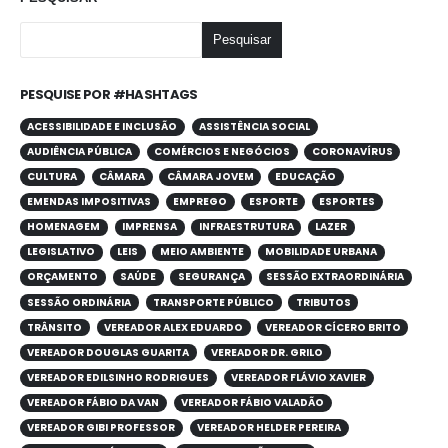
Pesquisar
PESQUISE POR #HASHTAGS
ACESSIBILIDADE E INCLUSÃO
ASSISTÊNCIA SOCIAL
AUDIÊNCIA PÚBLICA
COMÉRCIOS E NEGÓCIOS
CORONAVÍRUS
CULTURA
CÂMARA
CÂMARA JOVEM
EDUCAÇÃO
EMENDAS IMPOSITIVAS
EMPREGO
ESPORTE
ESPORTES
HOMENAGEM
IMPRENSA
INFRAESTRUTURA
LAZER
LEGISLATIVO
LEIS
MEIO AMBIENTE
MOBILIDADE URBANA
ORÇAMENTO
SAÚDE
SEGURANÇA
SESSÃO EXTRAORDINÁRIA
SESSÃO ORDINÁRIA
TRANSPORTE PÚBLICO
TRIBUTOS
TRÂNSITO
VEREADOR ALEX EDUARDO
VEREADOR CÍCERO BRITO
VEREADOR DOUGLAS GUARITA
VEREADOR DR. GRILO
VEREADOR EDILSINHO RODRIGUES
VEREADOR FLÁVIO XAVIER
VEREADOR FÁBIO DA VAN
VEREADOR FÁBIO VALADÃO
VEREADOR GIBI PROFESSOR
VEREADOR HELDER PEREIRA