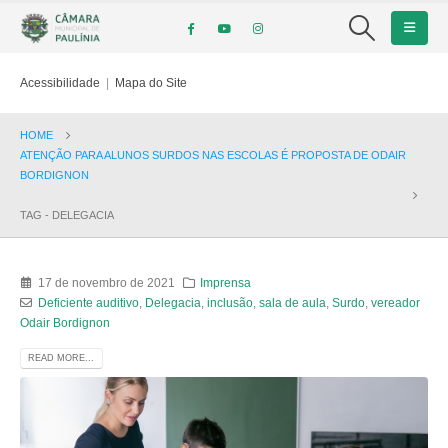
Acessibilidade
|
Mapa do Site
HOME
ATENÇÃO PARA ALUNOS SURDOS NAS ESCOLAS É PROPOSTA DE ODAIR
BORDIGNON
TAG -
DELEGACIA
17 de novembro de 2021
Imprensa
Deficiente auditivo
,
Delegacia
,
inclusão
,
sala de aula
,
Surdo
,
vereador
Odair Bordignon
READ MORE...