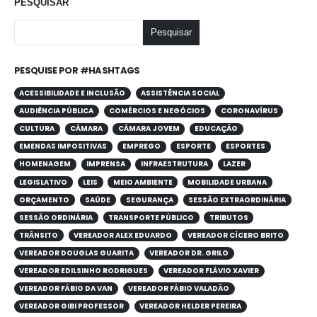
PESQUISAR
Pesquisar
PESQUISE POR #HASHTAGS
ACESSIBILIDADE E INCLUSÃO
ASSISTÊNCIA SOCIAL
AUDIÊNCIA PÚBLICA
COMÉRCIOS E NEGÓCIOS
CORONAVÍRUS
CULTURA
CÂMARA
CÂMARA JOVEM
EDUCAÇÃO
EMENDAS IMPOSITIVAS
EMPREGO
ESPORTE
ESPORTES
HOMENAGEM
IMPRENSA
INFRAESTRUTURA
LAZER
LEGISLATIVO
LEIS
MEIO AMBIENTE
MOBILIDADE URBANA
ORÇAMENTO
SAÚDE
SEGURANÇA
SESSÃO EXTRAORDINÁRIA
SESSÃO ORDINÁRIA
TRANSPORTE PÚBLICO
TRIBUTOS
TRÂNSITO
VEREADOR ALEX EDUARDO
VEREADOR CÍCERO BRITO
VEREADOR DOUGLAS GUARITA
VEREADOR DR. GRILO
VEREADOR EDILSINHO RODRIGUES
VEREADOR FLÁVIO XAVIER
VEREADOR FÁBIO DA VAN
VEREADOR FÁBIO VALADÃO
VEREADOR GIBI PROFESSOR
VEREADOR HELDER PEREIRA