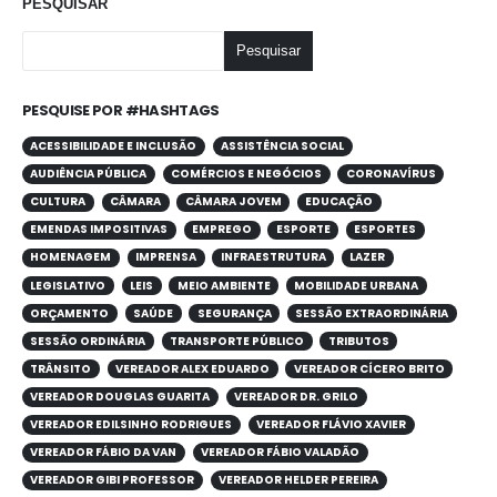
PESQUISAR
Pesquisar
PESQUISE POR #HASHTAGS
ACESSIBILIDADE E INCLUSÃO
ASSISTÊNCIA SOCIAL
AUDIÊNCIA PÚBLICA
COMÉRCIOS E NEGÓCIOS
CORONAVÍRUS
CULTURA
CÂMARA
CÂMARA JOVEM
EDUCAÇÃO
EMENDAS IMPOSITIVAS
EMPREGO
ESPORTE
ESPORTES
HOMENAGEM
IMPRENSA
INFRAESTRUTURA
LAZER
LEGISLATIVO
LEIS
MEIO AMBIENTE
MOBILIDADE URBANA
ORÇAMENTO
SAÚDE
SEGURANÇA
SESSÃO EXTRAORDINÁRIA
SESSÃO ORDINÁRIA
TRANSPORTE PÚBLICO
TRIBUTOS
TRÂNSITO
VEREADOR ALEX EDUARDO
VEREADOR CÍCERO BRITO
VEREADOR DOUGLAS GUARITA
VEREADOR DR. GRILO
VEREADOR EDILSINHO RODRIGUES
VEREADOR FLÁVIO XAVIER
VEREADOR FÁBIO DA VAN
VEREADOR FÁBIO VALADÃO
VEREADOR GIBI PROFESSOR
VEREADOR HELDER PEREIRA