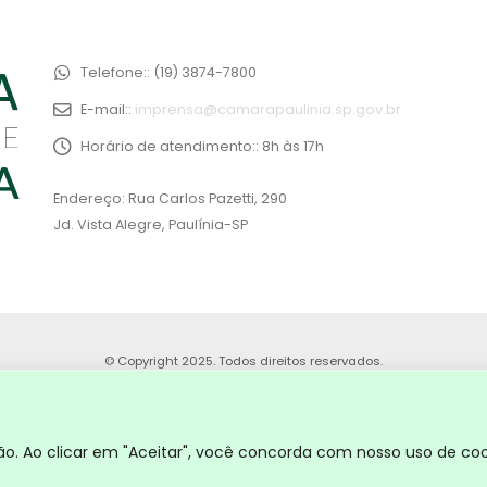
Telefone::
(19) 3874-7800
E-mail::
imprensa@camarapaulinia.sp.gov.br
Horário de atendimento::
8h às 17h
Endereço: Rua Carlos Pazetti, 290
Jd. Vista Alegre, Paulínia-SP
© Copyright 2025. Todos direitos reservados.
. Ao clicar em "Aceitar", você concorda com nosso uso de coo