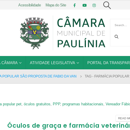
Acessibilidade
|
Mapa do Site
 CÂMARA
ATIVIDADE LEGISLATIVA
PORTAL DA TRANSPAR
A POPULAR SÃO PROPOSTA DE FABIO DA VAN
TAG -
FARMÁCIA POPULAR
a popular pet
,
óculos gratuitos
,
PPP
,
programas habitacionais
,
Vereador Fábi
READ MO
Óculos de graça e farmácia veteriná