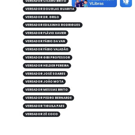
VEREADOR CÍCERO BRITO
VEREADOR DOUGLAS GUARITA
VEREADOR DR. GRILO
VEREADOR EDILSINHO RODRIGUES
VEREADOR FLÁVIO XAVIER
VEREADOR FÁBIO DA VAN
VEREADOR FÁBIO VALADÃO
VEREADOR GIBI PROFESSOR
VEREADOR HELDER PEREIRA
VEREADOR JOSÉ SOARES
VEREADOR JOÃO MOTA
VEREADOR MESSIAS BRITO
VEREADOR PEDRO BERNARDE
VEREADOR TIGUILA PAES
VEREADOR ZÉ COCO