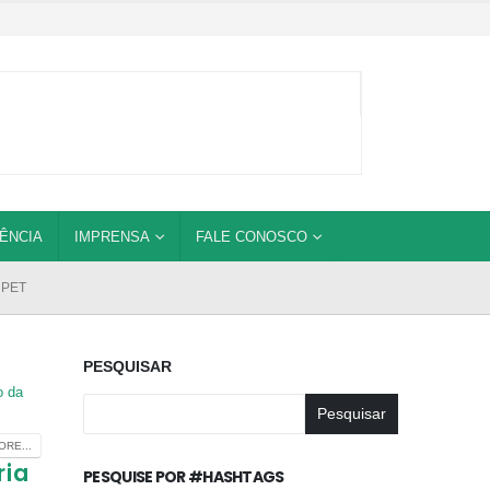
ÊNCIA
IMPRENSA
FALE CONOSCO
 PET
PESQUISAR
o da
Pesquisar
RE...
ria
PESQUISE POR #HASHTAGS