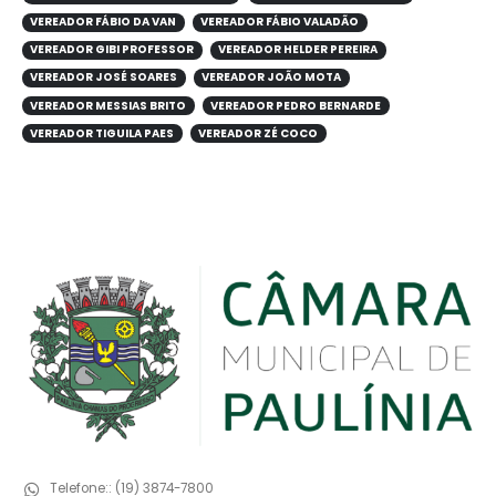
VEREADOR FÁBIO DA VAN
VEREADOR FÁBIO VALADÃO
VEREADOR GIBI PROFESSOR
VEREADOR HELDER PEREIRA
VEREADOR JOSÉ SOARES
VEREADOR JOÃO MOTA
VEREADOR MESSIAS BRITO
VEREADOR PEDRO BERNARDE
VEREADOR TIGUILA PAES
VEREADOR ZÉ COCO
Telefone::
(19) 3874-7800