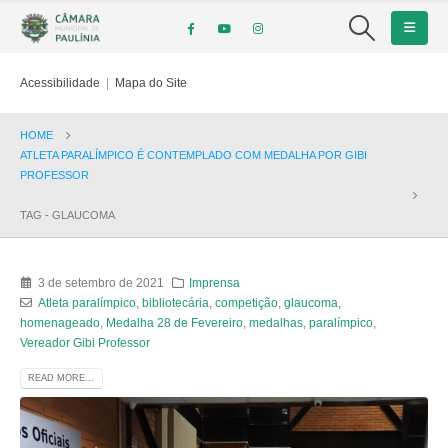
Acessibilidade
|
Mapa do Site
HOME
ATLETA PARALÍMPICO É CONTEMPLADO COM MEDALHA POR GIBI
PROFESSOR
TAG -
GLAUCOMA
3 de setembro de 2021
Imprensa
Atleta paralímpico
,
bibliotecária
,
competição
,
glaucoma
,
homenageado
,
Medalha 28 de Fevereiro
,
medalhas
,
paralímpico
,
Vereador Gibi Professor
READ MORE...