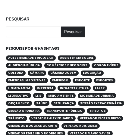
PESQUISAR
Pesquisar
PESQUISE POR #HASHTAGS
ACESSIBILIDADE E INCLUSÃO
ASSISTÊNCIA SOCIAL
AUDIÊNCIA PÚBLICA
COMÉRCIOS E NEGÓCIOS
CORONAVÍRUS
CULTURA
CÂMARA
CÂMARA JOVEM
EDUCAÇÃO
EMENDAS IMPOSITIVAS
EMPREGO
ESPORTE
ESPORTES
HOMENAGEM
IMPRENSA
INFRAESTRUTURA
LAZER
LEGISLATIVO
LEIS
MEIO AMBIENTE
MOBILIDADE URBANA
ORÇAMENTO
SAÚDE
SEGURANÇA
SESSÃO EXTRAORDINÁRIA
SESSÃO ORDINÁRIA
TRANSPORTE PÚBLICO
TRIBUTOS
TRÂNSITO
VEREADOR ALEX EDUARDO
VEREADOR CÍCERO BRITO
VEREADOR DOUGLAS GUARITA
VEREADOR DR. GRILO
VEREADOR EDILSINHO RODRIGUES
VEREADOR FLÁVIO XAVIER