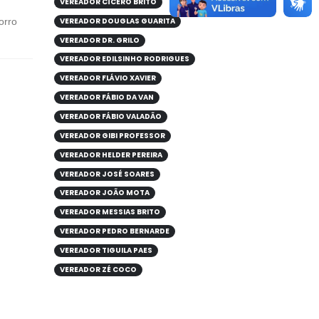
VEREADOR CÍCERO BRITO
VEREADOR DOUGLAS GUARITA
orro
VEREADOR DR. GRILO
VEREADOR EDILSINHO RODRIGUES
VEREADOR FLÁVIO XAVIER
VEREADOR FÁBIO DA VAN
VEREADOR FÁBIO VALADÃO
VEREADOR GIBI PROFESSOR
VEREADOR HELDER PEREIRA
VEREADOR JOSÉ SOARES
VEREADOR JOÃO MOTA
VEREADOR MESSIAS BRITO
VEREADOR PEDRO BERNARDE
VEREADOR TIGUILA PAES
VEREADOR ZÉ COCO