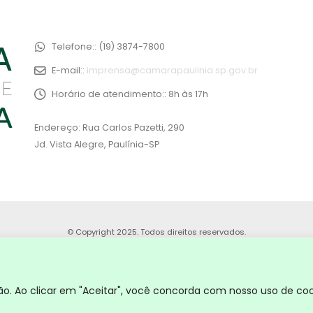
Telefone::
(19) 3874-7800
E-mail::
imprensa@camarapaulinia.sp.gov.br
Horário de atendimento::
8h às 17h
Endereço: Rua Carlos Pazetti, 290
Jd. Vista Alegre, Paulínia-SP
© Copyright 2025. Todos direitos reservados.
. Ao clicar em "Aceitar", você concorda com nosso uso de coo