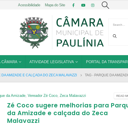
Acessibilidade
|
Mapa do Site
 CÂMARA
ATIVIDADE LEGISLATIVA
PORTAL DA TRANSPAR
DA AMIZADE E CALÇADA DO ZECA MALAVAZZI
TAG -
PARQUE DA AMIZAD
que da Amizade
,
Vereador Zé Coco
,
Zeca Malavazzi
READ MO
Zé Coco sugere melhorias para Parq
da Amizade e calçada do Zeca
Malavazzi