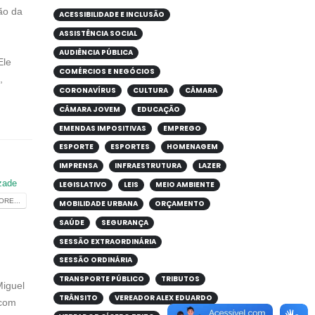
ão da
ACESSIBILIDADE E INCLUSÃO
ASSISTÊNCIA SOCIAL
AUDIÊNCIA PÚBLICA
Ele
COMÉRCIOS E NEGÓCIOS
,
CORONAVÍRUS
CULTURA
CÂMARA
CÂMARA JOVEM
EDUCAÇÃO
EMENDAS IMPOSITIVAS
EMPREGO
ESPORTE
ESPORTES
HOMENAGEM
IMPRENSA
INFRAESTRUTURA
LAZER
zade
LEGISLATIVO
LEIS
MEIO AMBIENTE
RE...
MOBILIDADE URBANA
ORÇAMENTO
SAÚDE
SEGURANÇA
SESSÃO EXTRAORDINÁRIA
SESSÃO ORDINÁRIA
TRANSPORTE PÚBLICO
TRIBUTOS
Miguel
TRÂNSITO
VEREADOR ALEX EDUARDO
 com