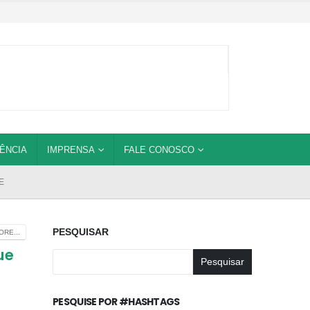
ÊNCIA
IMPRENSA
FALE CONOSCO
E
PESQUISAR
RE...
ue
Pesquisar
PESQUISE POR #HASHTAGS