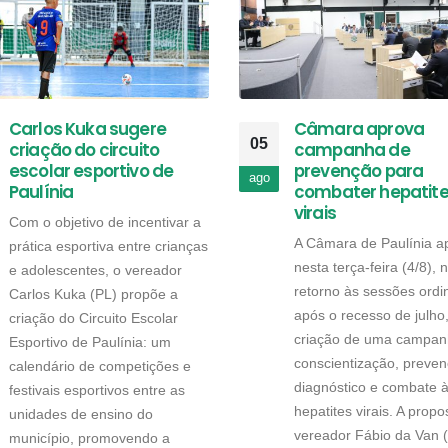
Carlos Kuka sugere
Câmara aprova
05
criação do circuito
campanha de
escolar esportivo de
prevenção para
ago
Paulínia
combater hepatit
virais
Com o objetivo de incentivar a
A Câmara de Paulínia a
prática esportiva entre crianças
nesta terça-feira (4/8), 
e adolescentes, o vereador
retorno às sessões ordi
Carlos Kuka (PL) propõe a
após o recesso de julho
criação do Circuito Escolar
criação de uma campan
Esportivo de Paulínia: um
conscientização, preven
calendário de competições e
diagnóstico e combate 
festivais esportivos entre as
hepatites virais. A propo
unidades de ensino do
vereador Fábio da Van 
município, promovendo a