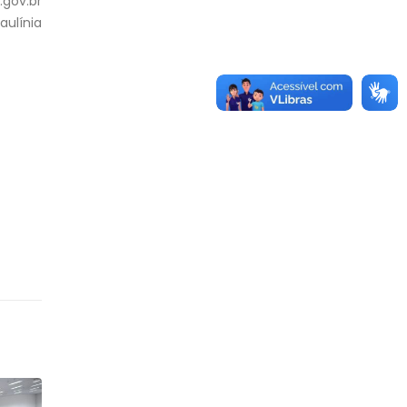
gov.br
aulínia