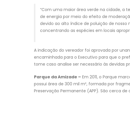
“Com uma maior área verde na cidade, a te
de energia por meio do efeito de moderação
devido ao alto índice de poluição de noss
concentrando as espécies em locais apropr
A indicação do vereador foi aprovada por una
encaminhada para o Executivo para que o pre
tome caso analise ser necessário às devidas p
Parque da Amizade –
Em 2011, o Parque marco
possui área de 300 mil m², formada por fragm
Preservação Permanente (APP). São cerca de d