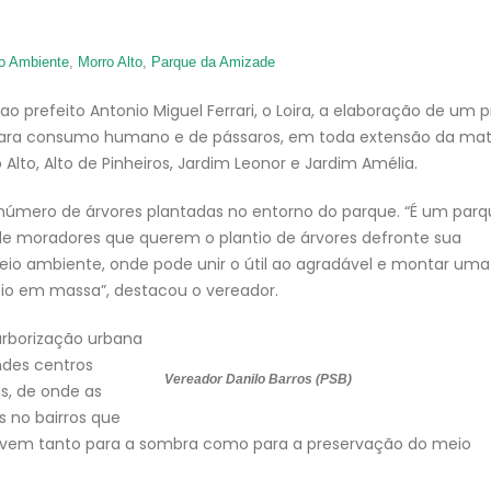
o Ambiente
,
Morro Alto
,
Parque da Amizade
ao prefeito Antonio Miguel Ferrari, o Loira, a elaboração de um p
 para consumo humano e de pássaros, em toda extensão da ma
Alto, Alto de Pinheiros, Jardim Leonor e Jardim Amélia.
número de árvores plantadas no entorno do parque. “É um parq
 de moradores que querem o plantio de árvores defronte sua
eio ambiente, onde pode unir o útil ao agradável e montar uma
ntio em massa”, destacou o vereador.
arborização urbana
ndes centros
Vereador Danilo Barros (PSB)
as, de onde as
 no bairros que
servem tanto para a sombra como para a preservação do meio