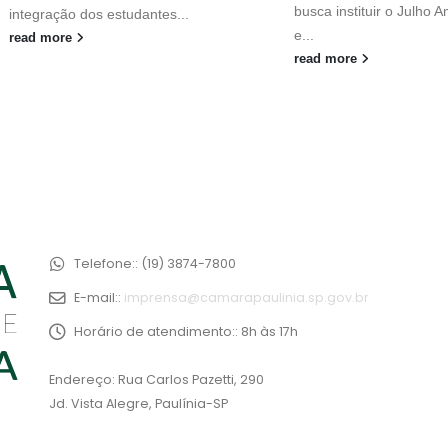
busca instituir o Julho 
integração dos estudantes...
e...
read more
read more
Telefone::
(19) 3874-7800
E-mail::
imprensa@camarapaulinia.sp.gov.br
Horário de atendimento::
8h às 17h
Endereço: Rua Carlos Pazetti, 290
Jd. Vista Alegre, Paulínia-SP