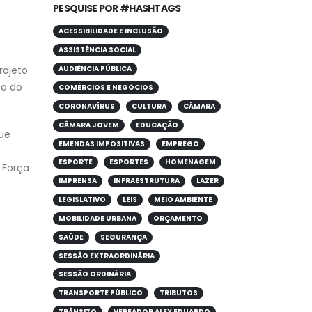
PESQUISE POR #HASHTAGS
ACESSIBILIDADE E INCLUSÃO
ASSISTÊNCIA SOCIAL
rojeto
AUDIÊNCIA PÚBLICA
ta do
COMÉRCIOS E NEGÓCIOS
CORONAVÍRUS
CULTURA
CÂMARA
CÂMARA JOVEM
EDUCAÇÃO
ue
EMENDAS IMPOSITIVAS
EMPREGO
ESPORTE
ESPORTES
HOMENAGEM
 Força
IMPRENSA
INFRAESTRUTURA
LAZER
LEGISLATIVO
LEIS
MEIO AMBIENTE
MOBILIDADE URBANA
ORÇAMENTO
SAÚDE
SEGURANÇA
SESSÃO EXTRAORDINÁRIA
SESSÃO ORDINÁRIA
TRANSPORTE PÚBLICO
TRIBUTOS
TRÂNSITO
VEREADOR ALEX EDUARDO