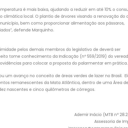
mperatura é mais baixa, ajudando a reduzir em até 10% o con
 climática local. O plantio de árvores visando a renovação do 
o município, bem como proporcionar alimentação aos pássaros,
iados”, defende Marquinho.
nimidade pelos demais membros do legislativo de deverá ser
feito tome conhecimento da Indicação (nº 559/2019) do veread
rovidências para colocar a proposta do palarmentar em prática.
u um avanço no conceito de áreas verdes de lazer no Brasil. El
entos remanescentes da Mata Atlântica, dentro de uma Área d
ez nascentes e cinco quilômetros de córregos.
Ademir Inácio (MTB nº 28.
Assessoria de I