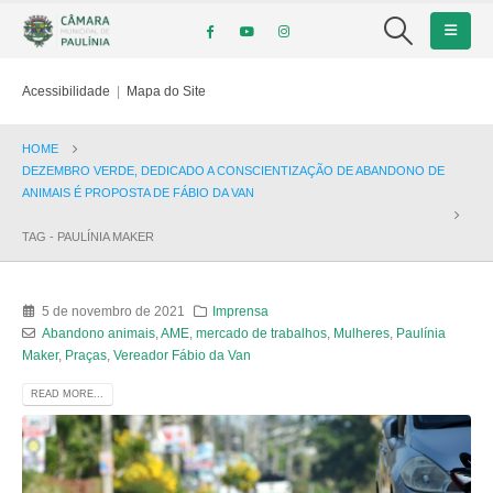
Acessibilidade
|
Mapa do Site
HOME
DEZEMBRO VERDE, DEDICADO A CONSCIENTIZAÇÃO DE ABANDONO DE
ANIMAIS É PROPOSTA DE FÁBIO DA VAN
TAG -
PAULÍNIA MAKER
5 de novembro de 2021
Imprensa
Abandono animais
,
AME
,
mercado de trabalhos
,
Mulheres
,
Paulínia
Maker
,
Praças
,
Vereador Fábio da Van
READ MORE...