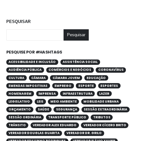
PESQUISAR
Pesquisar
PESQUISE POR #HASHTAGS
ACESSIBILIDADE E INCLUSÃO
ASSISTÊNCIA SOCIAL
AUDIÊNCIA PÚBLICA
COMÉRCIOS E NEGÓCIOS
CORONAVÍRUS
CULTURA
CÂMARA
CÂMARA JOVEM
EDUCAÇÃO
EMENDAS IMPOSITIVAS
EMPREGO
ESPORTE
ESPORTES
HOMENAGEM
IMPRENSA
INFRAESTRUTURA
LAZER
LEGISLATIVO
LEIS
MEIO AMBIENTE
MOBILIDADE URBANA
ORÇAMENTO
SAÚDE
SEGURANÇA
SESSÃO EXTRAORDINÁRIA
SESSÃO ORDINÁRIA
TRANSPORTE PÚBLICO
TRIBUTOS
TRÂNSITO
VEREADOR ALEX EDUARDO
VEREADOR CÍCERO BRITO
VEREADOR DOUGLAS GUARITA
VEREADOR DR. GRILO
VEREADOR EDILSINHO RODRIGUES
VEREADOR FLÁVIO XAVIER