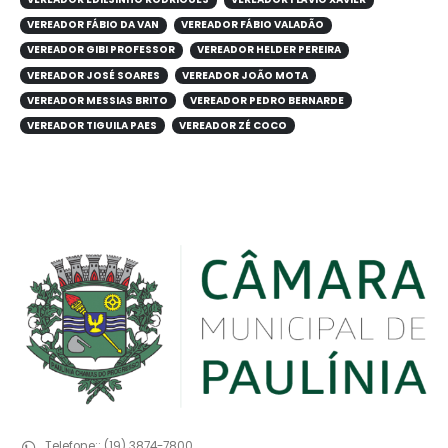
VEREADOR FÁBIO DA VAN
VEREADOR FÁBIO VALADÃO
VEREADOR GIBI PROFESSOR
VEREADOR HELDER PEREIRA
VEREADOR JOSÉ SOARES
VEREADOR JOÃO MOTA
VEREADOR MESSIAS BRITO
VEREADOR PEDRO BERNARDE
VEREADOR TIGUILA PAES
VEREADOR ZÉ COCO
Telefone::
(19) 3874-7800