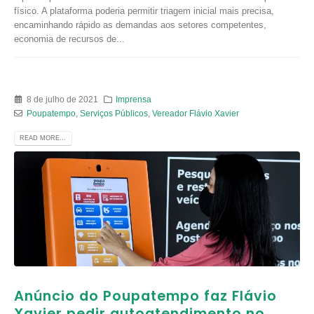
físico. A plataforma poderia permitir triagem inicial mais precisa,
encaminhando rápido as demandas aos setores competentes,
economia de recursos de...
8 de julho de 2021
Imprensa
Poupatempo
,
Serviços Públicos
,
Vereador Flávio Xavier
READ MORE...
Anúncio do Poupatempo faz Flávio
Xavier pedir autoatendimento no