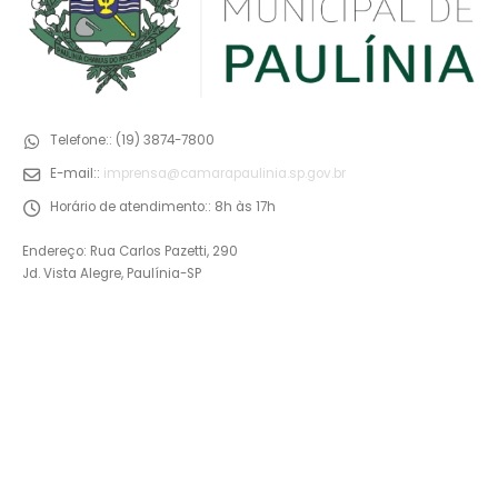
Telefone::
(19) 3874-7800
E-mail::
imprensa@camarapaulinia.sp.gov.br
Horário de atendimento::
8h às 17h
Endereço: Rua Carlos Pazetti, 290
Jd. Vista Alegre, Paulínia-SP