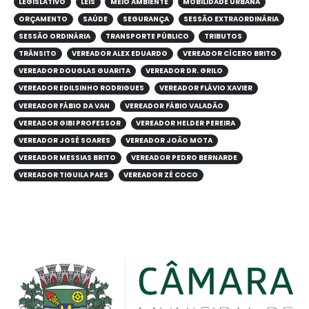
LEGISLATIVO
LEIS
MEIO AMBIENTE
MOBILIDADE URBANA
ORÇAMENTO
SAÚDE
SEGURANÇA
SESSÃO EXTRAORDINÁRIA
SESSÃO ORDINÁRIA
TRANSPORTE PÚBLICO
TRIBUTOS
TRÂNSITO
VEREADOR ALEX EDUARDO
VEREADOR CÍCERO BRITO
VEREADOR DOUGLAS GUARITA
VEREADOR DR. GRILO
VEREADOR EDILSINHO RODRIGUES
VEREADOR FLÁVIO XAVIER
VEREADOR FÁBIO DA VAN
VEREADOR FÁBIO VALADÃO
VEREADOR GIBI PROFESSOR
VEREADOR HELDER PEREIRA
VEREADOR JOSÉ SOARES
VEREADOR JOÃO MOTA
VEREADOR MESSIAS BRITO
VEREADOR PEDRO BERNARDE
VEREADOR TIGUILA PAES
VEREADOR ZÉ COCO