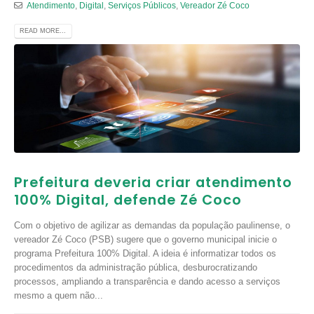
Atendimento
,
Digital
,
Serviços Públicos
,
Vereador Zé Coco
READ MORE...
Prefeitura deveria criar atendimento
100% Digital, defende Zé Coco
Com o objetivo de agilizar as demandas da população paulinense, o
vereador Zé Coco (PSB) sugere que o governo municipal inicie o
programa Prefeitura 100% Digital. A ideia é informatizar todos os
procedimentos da administração pública, desburocratizando
processos, ampliando a transparência e dando acesso a serviços
mesmo a quem não...