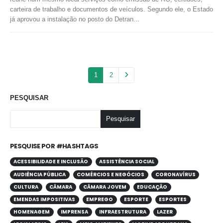
carteira de trabalho e documentos de veículos. Segundo ele, o Estado
já aprovou a instalação no posto do Detran...
1
2
PESQUISAR
Pesquisar
PESQUISE POR #HASHTAGS
ACESSIBILIDADE E INCLUSÃO
ASSISTÊNCIA SOCIAL
AUDIÊNCIA PÚBLICA
COMÉRCIOS E NEGÓCIOS
CORONAVÍRUS
CULTURA
CÂMARA
CÂMARA JOVEM
EDUCAÇÃO
EMENDAS IMPOSITIVAS
EMPREGO
ESPORTE
ESPORTES
HOMENAGEM
IMPRENSA
INFRAESTRUTURA
LAZER