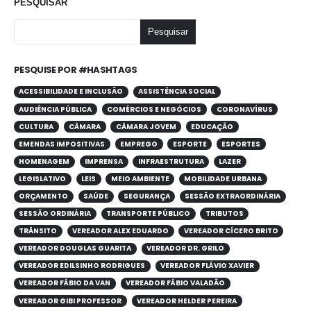
PESQUISAR
Pesquisar
PESQUISE POR #HASHTAGS
ACESSIBILIDADE E INCLUSÃO
ASSISTÊNCIA SOCIAL
AUDIÊNCIA PÚBLICA
COMÉRCIOS E NEGÓCIOS
CORONAVÍRUS
CULTURA
CÂMARA
CÂMARA JOVEM
EDUCAÇÃO
EMENDAS IMPOSITIVAS
EMPREGO
ESPORTE
ESPORTES
HOMENAGEM
IMPRENSA
INFRAESTRUTURA
LAZER
LEGISLATIVO
LEIS
MEIO AMBIENTE
MOBILIDADE URBANA
ORÇAMENTO
SAÚDE
SEGURANÇA
SESSÃO EXTRAORDINÁRIA
SESSÃO ORDINÁRIA
TRANSPORTE PÚBLICO
TRIBUTOS
TRÂNSITO
VEREADOR ALEX EDUARDO
VEREADOR CÍCERO BRITO
VEREADOR DOUGLAS GUARITA
VEREADOR DR. GRILO
VEREADOR EDILSINHO RODRIGUES
VEREADOR FLÁVIO XAVIER
VEREADOR FÁBIO DA VAN
VEREADOR FÁBIO VALADÃO
VEREADOR GIBI PROFESSOR
VEREADOR HELDER PEREIRA