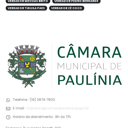
VEREADOR MESSIAS BRITO
VEREADOR PEDRO BERNARDE
VEREADOR TIGUILA PAES
VEREADOR ZÉ COCO
Telefone::
(19) 3874-7800
E-mail::
imprensa@camarapaulinia.sp.gov.br
Horário de atendimento::
8h às 17h