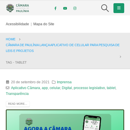
Acessibilidade
|
Mapa do Site
HOME
CÂMARA DE PAULÍNIA LANÇA APLICATIVO DE CELULAR PARA PESQUISA DE
LEIS E PROJETOS
TAG -
TABLET
20 de setembro de 2021
Imprensa
Aplicativo Câmara
,
app
,
celular
,
Digital
,
processo legislativo
,
tablet
,
Transparência
READ MORE...