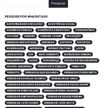
Pesquisar
PESQUISE POR #HASHTAGS
ACESSIBILIDADE E INCLUSÃO
ASSISTÊNCIA SOCIAL
AUDIÊNCIA PÚBLICA
COMÉRCIOS E NEGÓCIOS
CORONAVÍRUS
CULTURA
CÂMARA
CÂMARA JOVEM
EDUCAÇÃO
EMENDAS IMPOSITIVAS
EMPREGO
ESPORTE
ESPORTES
HOMENAGEM
IMPRENSA
INFRAESTRUTURA
LAZER
LEGISLATIVO
LEIS
MEIO AMBIENTE
MOBILIDADE URBANA
ORÇAMENTO
SAÚDE
SEGURANÇA
SESSÃO EXTRAORDINÁRIA
SESSÃO ORDINÁRIA
TRANSPORTE PÚBLICO
TRIBUTOS
TRÂNSITO
VEREADOR ALEX EDUARDO
VEREADOR CÍCERO BRITO
VEREADOR DOUGLAS GUARITA
VEREADOR DR. GRILO
VEREADOR EDILSINHO RODRIGUES
VEREADOR FLÁVIO XAVIER
VEREADOR FÁBIO DA VAN
VEREADOR FÁBIO VALADÃO
VEREADOR GIBI PROFESSOR
VEREADOR HELDER PEREIRA
VEREADOR JOSÉ SOARES
VEREADOR JOÃO MOTA