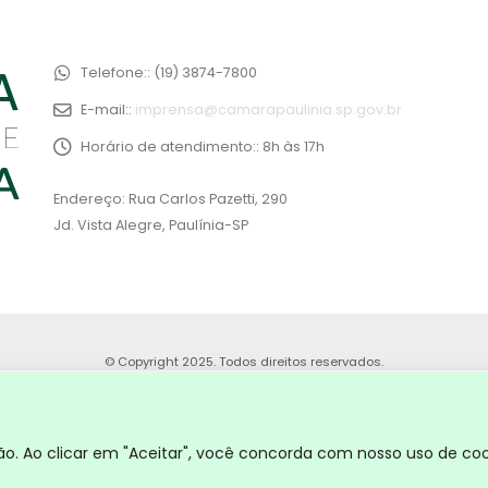
Telefone::
(19) 3874-7800
E-mail::
imprensa@camarapaulinia.sp.gov.br
Horário de atendimento::
8h às 17h
Endereço: Rua Carlos Pazetti, 290
Jd. Vista Alegre, Paulínia-SP
© Copyright 2025. Todos direitos reservados.
. Ao clicar em "Aceitar", você concorda com nosso uso de coo