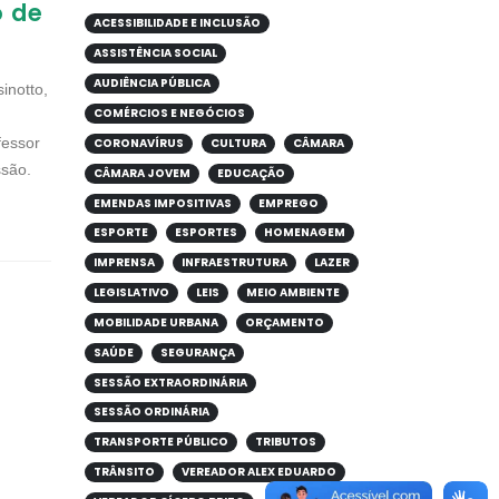
o de
ACESSIBILIDADE E INCLUSÃO
ASSISTÊNCIA SOCIAL
AUDIÊNCIA PÚBLICA
inotto,
COMÉRCIOS E NEGÓCIOS
fessor
CORONAVÍRUS
CULTURA
CÂMARA
ssão.
CÂMARA JOVEM
EDUCAÇÃO
EMENDAS IMPOSITIVAS
EMPREGO
ESPORTE
ESPORTES
HOMENAGEM
IMPRENSA
INFRAESTRUTURA
LAZER
LEGISLATIVO
LEIS
MEIO AMBIENTE
MOBILIDADE URBANA
ORÇAMENTO
SAÚDE
SEGURANÇA
SESSÃO EXTRAORDINÁRIA
SESSÃO ORDINÁRIA
TRANSPORTE PÚBLICO
TRIBUTOS
TRÂNSITO
VEREADOR ALEX EDUARDO