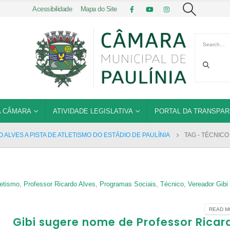
Acessibilidade
|
Mapa do Site
 CÂMARA
ATIVIDADE LEGISLATIVA
PORTAL DA TRANSPAR
ALVES A PISTA DE ATLETISMO DO ESTÁDIO DE PAULÍNIA
TAG -
TÉCNICO
letismo
,
Professor Ricardo Alves
,
Programas Sociais
,
Técnico
,
Vereador Gibi
READ MO
Gibi sugere nome de Professor Ricar