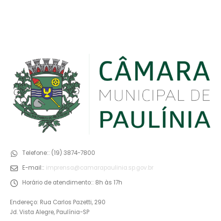
Telefone::
(19) 3874-7800
E-mail::
imprensa@camarapaulinia.sp.gov.br
Horário de atendimento::
8h às 17h
Endereço: Rua Carlos Pazetti, 290
Jd. Vista Alegre, Paulínia-SP