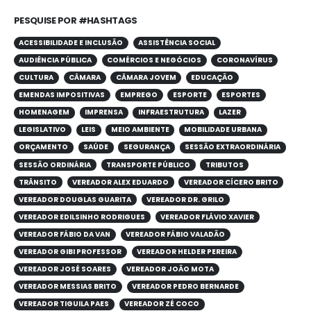
PESQUISE POR #HASHTAGS
ACESSIBILIDADE E INCLUSÃO
ASSISTÊNCIA SOCIAL
AUDIÊNCIA PÚBLICA
COMÉRCIOS E NEGÓCIOS
CORONAVÍRUS
CULTURA
CÂMARA
CÂMARA JOVEM
EDUCAÇÃO
EMENDAS IMPOSITIVAS
EMPREGO
ESPORTE
ESPORTES
HOMENAGEM
IMPRENSA
INFRAESTRUTURA
LAZER
LEGISLATIVO
LEIS
MEIO AMBIENTE
MOBILIDADE URBANA
ORÇAMENTO
SAÚDE
SEGURANÇA
SESSÃO EXTRAORDINÁRIA
SESSÃO ORDINÁRIA
TRANSPORTE PÚBLICO
TRIBUTOS
TRÂNSITO
VEREADOR ALEX EDUARDO
VEREADOR CÍCERO BRITO
VEREADOR DOUGLAS GUARITA
VEREADOR DR. GRILO
VEREADOR EDILSINHO RODRIGUES
VEREADOR FLÁVIO XAVIER
VEREADOR FÁBIO DA VAN
VEREADOR FÁBIO VALADÃO
VEREADOR GIBI PROFESSOR
VEREADOR HELDER PEREIRA
VEREADOR JOSÉ SOARES
VEREADOR JOÃO MOTA
VEREADOR MESSIAS BRITO
VEREADOR PEDRO BERNARDE
VEREADOR TIGUILA PAES
VEREADOR ZÉ COCO