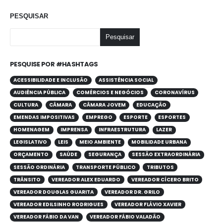
PESQUISAR
Pesquisar
PESQUISE POR #HASHTAGS
ACESSIBILIDADE E INCLUSÃO
ASSISTÊNCIA SOCIAL
AUDIÊNCIA PÚBLICA
COMÉRCIOS E NEGÓCIOS
CORONAVÍRUS
CULTURA
CÂMARA
CÂMARA JOVEM
EDUCAÇÃO
EMENDAS IMPOSITIVAS
EMPREGO
ESPORTE
ESPORTES
HOMENAGEM
IMPRENSA
INFRAESTRUTURA
LAZER
LEGISLATIVO
LEIS
MEIO AMBIENTE
MOBILIDADE URBANA
ORÇAMENTO
SAÚDE
SEGURANÇA
SESSÃO EXTRAORDINÁRIA
SESSÃO ORDINÁRIA
TRANSPORTE PÚBLICO
TRIBUTOS
TRÂNSITO
VEREADOR ALEX EDUARDO
VEREADOR CÍCERO BRITO
VEREADOR DOUGLAS GUARITA
VEREADOR DR. GRILO
VEREADOR EDILSINHO RODRIGUES
VEREADOR FLÁVIO XAVIER
VEREADOR FÁBIO DA VAN
VEREADOR FÁBIO VALADÃO