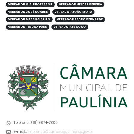
VEREADOR GIBI PROFESSOR
VEREADOR HELDER PEREIRA
VEREADOR JOSÉ SOARES
VEREADOR JOÃO MOTA
VEREADOR MESSIAS BRITO
VEREADOR PEDRO BERNARDE
VEREADOR TIGUILA PAES
VEREADOR ZÉ COCO
Telefone::
(19) 3874-7800
E-mail::
imprensa@camarapaulinia.sp.gov.br