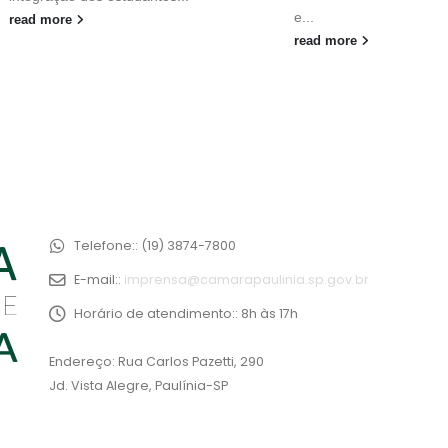
e...
read more
read more
Telefone::
(19) 3874-7800
E-mail::
imprensa@camarapaulinia.sp.gov.br
Horário de atendimento::
8h às 17h
Endereço: Rua Carlos Pazetti, 290
Jd. Vista Alegre, Paulínia-SP