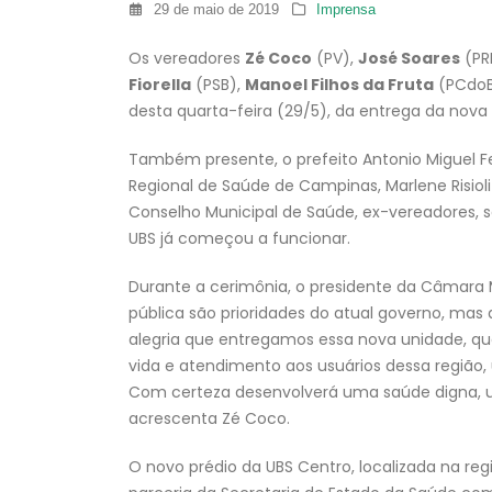
29 de maio de 2019
Imprensa
Os vereadores
Zé Coco
(PV),
José Soares
(PR
Fiorella
(PSB),
Manoel Filhos da Fruta
(PCdoB
desta quarta-feira (29/5), da entrega da nova
Também presente, o prefeito Antonio Miguel Fe
Regional de Saúde de Campinas, Marlene Risioli 
Conselho Municipal de Saúde, ex-vereadores, s
UBS já começou a funcionar.
Durante a cerimônia, o presidente da Câmara 
pública são prioridades do atual governo, ma
alegria que entregamos essa nova unidade, qu
vida e atendimento aos usuários dessa regiã
Com certeza desenvolverá uma saúde digna, 
acrescenta Zé Coco.
O novo prédio da UBS Centro, localizada na re