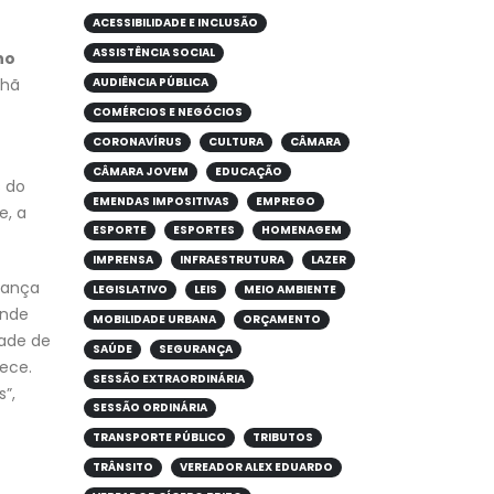
ACESSIBILIDADE E INCLUSÃO
ASSISTÊNCIA SOCIAL
ho
nhã
AUDIÊNCIA PÚBLICA
COMÉRCIOS E NEGÓCIOS
CORONAVÍRUS
CULTURA
CÂMARA
CÂMARA JOVEM
EDUCAÇÃO
s do
EMENDAS IMPOSITIVAS
EMPREGO
e, a
ESPORTE
ESPORTES
HOMENAGEM
IMPRENSA
INFRAESTRUTURA
LAZER
rança
LEGISLATIVO
LEIS
MEIO AMBIENTE
ande
MOBILIDADE URBANA
ORÇAMENTO
dade de
SAÚDE
SEGURANÇA
ece.
SESSÃO EXTRAORDINÁRIA
”,
SESSÃO ORDINÁRIA
TRANSPORTE PÚBLICO
TRIBUTOS
TRÂNSITO
VEREADOR ALEX EDUARDO