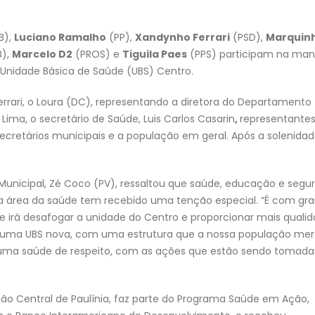
B),
Luciano Ramalho
(PP),
Xandynho Ferrari
(PSD),
Marquin
),
Marcelo D2
(PROS) e
Tiguila Paes
(PPS) participam na ma
 Unidade Básica de Saúde (UBS) Centro.
rrari, o Loura (DC), representando a diretora do Departamento
Lima, o secretário de Saúde, Luis Carlos Casarin
,
representante
ecretários municipais e a população em geral. Após a solenidad
Municipal, Zé Coco (PV), ressaltou que saúde, educação e segu
s a área da saúde tem recebido uma tenção especial. “É com gr
e irá desafogar a unidade do Centro e proporcionar mais quali
o, uma UBS nova, com uma estrutura que a nossa população mer
uma saúde de respeito, com as ações que estão sendo tomadas
gião Central de Paulínia, faz parte do Programa Saúde em Ação,