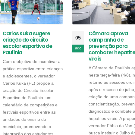
Carlos Kuka sugere
Câmara aprova
05
criação do circuito
campanha de
escolar esportivo de
prevenção para
ago
Paulínia
combater hepatit
virais
Com o objetivo de incentivar a
A Câmara de Paulínia a
prática esportiva entre crianças
nesta terça-feira (4/8), 
e adolescentes, o vereador
retorno às sessões ordi
Carlos Kuka (PL) propõe a
após o recesso de julho
criação do Circuito Escolar
criação de uma campan
Esportivo de Paulínia: um
conscientização, preven
calendário de competições e
diagnóstico e combate 
festivais esportivos entre as
hepatites virais. A propo
unidades de ensino do
vereador Fábio da Van 
município, promovendo a
busca instituir o Julho 
integração dos estudantes...