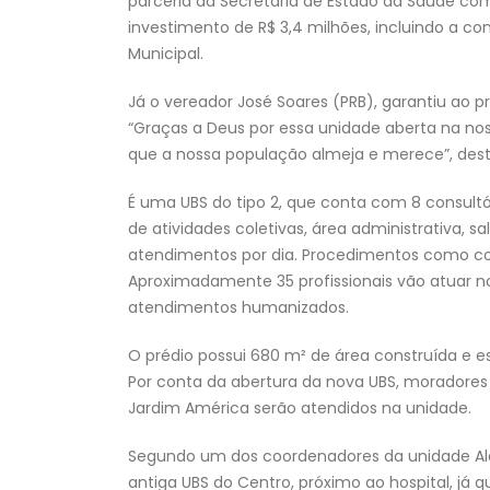
parceria da Secretaria de Estado da Saúde c
investimento de R$ 3,4 milhões, incluindo a c
Municipal.
Já o vereador José Soares (PRB), garantiu ao 
“Graças a Deus por essa unidade aberta na no
que a nossa população almeja e merece”, dest
É uma UBS do tipo 2, que conta com 8 consultór
de atividades coletivas, área administrativa, 
atendimentos por dia. Procedimentos como cons
Aproximadamente 35 profissionais vão atuar n
atendimentos humanizados.
O prédio possui 680 m² de área construída e 
Por conta da abertura da nova UBS, moradores 
Jardim América serão atendidos na unidade.
Segundo um dos coordenadores da unidade Alex
antiga UBS do Centro, próximo ao hospital, já