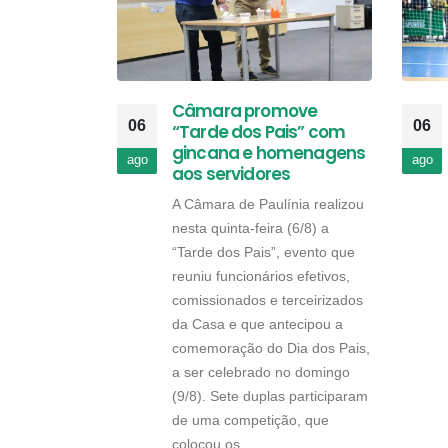
Câmara promove
06
06
“Tarde dos Pais” com
gincana e homenagens
ago
ago
aos servidores
A Câmara de Paulínia realizou
nesta quinta-feira (6/8) a
“Tarde dos Pais”, evento que
reuniu funcionários efetivos,
comissionados e terceirizados
da Casa e que antecipou a
comemoração do Dia dos Pais,
a ser celebrado no domingo
(9/8). Sete duplas participaram
de uma competição, que
colocou os...