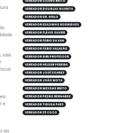
VEREADOR CÍCERO BRITO
tura
VEREADOR DOUGLAS GUARITA
VEREADOR DR. GRILO
VEREADOR EDILSINHO RODRIGUES
ão.
VEREADOR FLÁVIO XAVIER
lidade
VEREADOR FÁBIO DA VAN
VEREADOR FÁBIO VALADÃO
, sala
VEREADOR GIBI PROFESSOR
0
VEREADOR HELDER PEREIRA
local.
VEREADOR JOSÉ SOARES
VEREADOR JOÃO MOTA
VEREADOR MESSIAS BRITO
ea.
VEREADOR PEDRO BERNARDE
i e
VEREADOR TIGUILA PAES
VEREADOR ZÉ COCO
es da