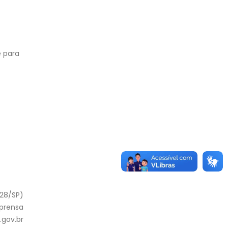
é para
228/SP)
mprensa
gov.br