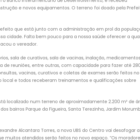
om o Banco Interamericano de Desenvolvimento, e recebeu
onstrução e novos equipamentos. O terreno foi doado pela Prefei
prefeito que está junto com a administração em prol da populaç
ssa cidade. Falta bem pouco para a nossa saúde oferecer a qua
acou o vereador.
ios, sala de curativos, sala de vacinas, inalação, medicamentos
sala de reuniões, entre outras, com capacidade para fazer até 28
ultas, vacinas, curativos e coletas de exames serão feitos no 
o local e todos receberam treinamentos e qualificações sobre
está localizado num terreno de aproximadamente 2.200 m² de ár
dos bairros Parque da Figueira, Santa Terezinha, Jardim Morumb
andre Alcantara Torres, a nova UBS do Centro vai desafogar a
 que muitos atendidos serão feitos no novo espaço. “Os morador