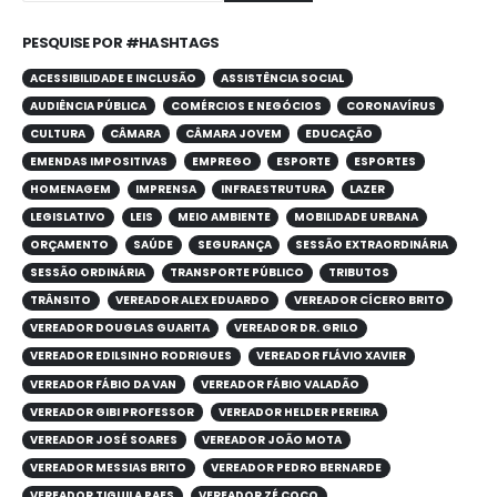
PESQUISE POR #HASHTAGS
ACESSIBILIDADE E INCLUSÃO
ASSISTÊNCIA SOCIAL
AUDIÊNCIA PÚBLICA
COMÉRCIOS E NEGÓCIOS
CORONAVÍRUS
CULTURA
CÂMARA
CÂMARA JOVEM
EDUCAÇÃO
EMENDAS IMPOSITIVAS
EMPREGO
ESPORTE
ESPORTES
HOMENAGEM
IMPRENSA
INFRAESTRUTURA
LAZER
LEGISLATIVO
LEIS
MEIO AMBIENTE
MOBILIDADE URBANA
ORÇAMENTO
SAÚDE
SEGURANÇA
SESSÃO EXTRAORDINÁRIA
SESSÃO ORDINÁRIA
TRANSPORTE PÚBLICO
TRIBUTOS
TRÂNSITO
VEREADOR ALEX EDUARDO
VEREADOR CÍCERO BRITO
VEREADOR DOUGLAS GUARITA
VEREADOR DR. GRILO
VEREADOR EDILSINHO RODRIGUES
VEREADOR FLÁVIO XAVIER
VEREADOR FÁBIO DA VAN
VEREADOR FÁBIO VALADÃO
VEREADOR GIBI PROFESSOR
VEREADOR HELDER PEREIRA
VEREADOR JOSÉ SOARES
VEREADOR JOÃO MOTA
VEREADOR MESSIAS BRITO
VEREADOR PEDRO BERNARDE
VEREADOR TIGUILA PAES
VEREADOR ZÉ COCO