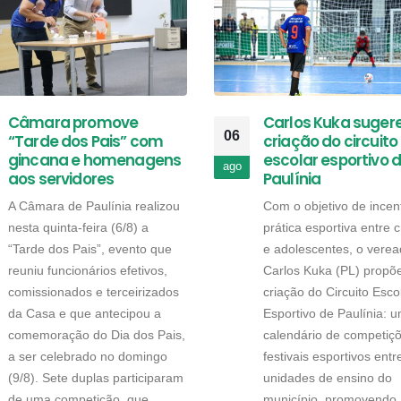
Câmara promove
Carlos Kuka suger
06
“Tarde dos Pais” com
criação do circuito
gincana e homenagens
escolar esportivo 
ago
aos servidores
Paulínia
A Câmara de Paulínia realizou
Com o objetivo de incent
nesta quinta-feira (6/8) a
prática esportiva entre 
“Tarde dos Pais”, evento que
e adolescentes, o verea
reuniu funcionários efetivos,
Carlos Kuka (PL) propõ
comissionados e terceirizados
criação do Circuito Esco
da Casa e que antecipou a
Esportivo de Paulínia: 
comemoração do Dia dos Pais,
calendário de competiç
a ser celebrado no domingo
festivais esportivos entr
(9/8). Sete duplas participaram
unidades de ensino do
de uma competição, que
município, promovendo 