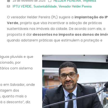
19 de fevereiro de 2025
HELDER PEREIRA
,
Imprensa
IPTU VERDE
,
Sustentabilidade
,
Vereador Helder Pereira
O vereador Helder Pereira (PL) sugere a
implantação do I
Verde
, projeto que visa incentivar a adoção de práticas
sustentáveis nos imóveis da cidade. De acordo com ele, a
proposta é dar
descontos no imposto aos donos de imó
quando adotarem práticas que estimulem a proteção e
águas pluviais e que
cionado, por
tários com sistema
omo em Salvador, onde
ntagem dos
e, quanto mais o
á o desconto”, diz.