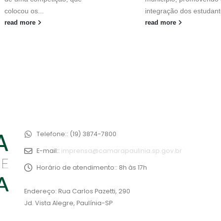
colocou os...
integração dos estudant
read more
read more
Telefone::
(19) 3874-7800
E-mail::
imprensa@camarapaulinia.sp.gov.br
Horário de atendimento::
8h às 17h
Endereço: Rua Carlos Pazetti, 290
Jd. Vista Alegre, Paulínia-SP