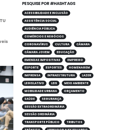
PESQUISE POR #HASHTAGS
ACESSIBILIDADE E INCLUSÃO
PTU
ASSISTÊNCIA SOCIAL
AUDIÊNCIA PÚBLICA
COMÉRCIOS E NEGÓCIOS
veis
CORONAVÍRUS
CULTURA
CÂMARA
CÂMARA JOVEM
EDUCAÇÃO
EMENDAS IMPOSITIVAS
EMPREGO
ESPORTE
ESPORTES
HOMENAGEM
IMPRENSA
INFRAESTRUTURA
LAZER
LEGISLATIVO
LEIS
MEIO AMBIENTE
MOBILIDADE URBANA
ORÇAMENTO
SAÚDE
SEGURANÇA
SESSÃO EXTRAORDINÁRIA
SESSÃO ORDINÁRIA
TRANSPORTE PÚBLICO
TRIBUTOS
TRÂNSITO
VEREADOR ALEX EDUARDO