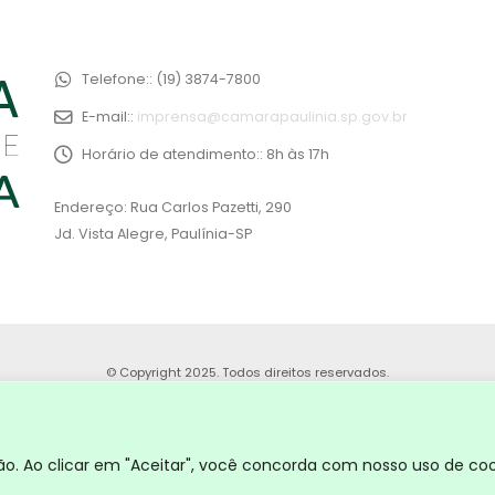
Telefone::
(19) 3874-7800
E-mail::
imprensa@camarapaulinia.sp.gov.br
Horário de atendimento::
8h às 17h
Endereço: Rua Carlos Pazetti, 290
Jd. Vista Alegre, Paulínia-SP
© Copyright 2025. Todos direitos reservados.
. Ao clicar em "Aceitar", você concorda com nosso uso de coo