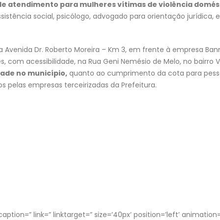
de atendimento para mulheres vítimas de violência domés
sistência social, psicólogo, advogado para orientação jurídica, 
 Avenida Dr. Roberto Moreira – Km 3, em frente à empresa Ban
s, com acessibilidade, na Rua Geni Nemésio de Melo, no bairro V
ade no município,
quanto ao cumprimento da cota para pes
s pelas empresas terceirizadas da Prefeitura.
ption=” link=” linktarget=” size=’40px’ position=’left’ animation