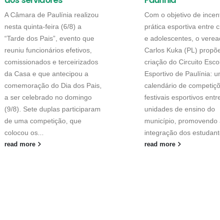
aos servidores
Paulínia
A Câmara de Paulínia realizou
Com o objetivo de incent
nesta quinta-feira (6/8) a
prática esportiva entre 
“Tarde dos Pais”, evento que
e adolescentes, o verea
reuniu funcionários efetivos,
Carlos Kuka (PL) propõ
comissionados e terceirizados
criação do Circuito Esco
da Casa e que antecipou a
Esportivo de Paulínia: 
comemoração do Dia dos Pais,
calendário de competiç
a ser celebrado no domingo
festivais esportivos entr
(9/8). Sete duplas participaram
unidades de ensino do
de uma competição, que
município, promovendo 
colocou os...
integração dos estudant
read more
read more