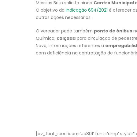
Messias Brito solicita ainda
Centro Municipal 
O objetivo da
Indicação 694/2021
é oferecer as
outras ações necessárias.
O vereador pede também
ponto de ônibus
na
Química;
calçada
para circulação de pedestre
Nova; informações referentes à
empregabilid
com deficiência na contratação de funcionário
[av_font_icon icon=’ue801′ font=’cmp’ style=” ca