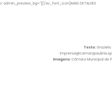
qo’ admin_preview_bg=”][/av_font_icon]MAIS DETALHES
Texto:
Graziela
imprensa@camarapaulinia.sp.
Imagens:
Câmara Municipal de P