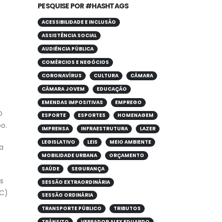
PESQUISE POR #HASHTAGS
ACESSIBILIDADE E INCLUSÃO
ASSISTÊNCIA SOCIAL
AUDIÊNCIA PÚBLICA
COMÉRCIOS E NEGÓCIOS
CORONAVÍRUS
CULTURA
CÂMARA
CÂMARA JOVEM
EDUCAÇÃO
EMENDAS IMPOSITIVAS
EMPREGO
O
ESPORTE
ESPORTES
HOMENAGEM
o.
IMPRENSA
INFRAESTRUTURA
LAZER
LEGISLATIVO
LEIS
MEIO AMBIENTE
a
MOBILIDADE URBANA
ORÇAMENTO
SAÚDE
SEGURANÇA
s
SESSÃO EXTRAORDINÁRIA
EC)
SESSÃO ORDINÁRIA
TRANSPORTE PÚBLICO
TRIBUTOS
TRÂNSITO
VEREADOR ALEX EDUARDO