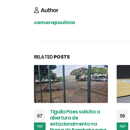
Author
camarapaulinia
RELATED
POSTS
Tiguila Paes solicita a
07
06
abertura de
estacionamento na
ago
ago