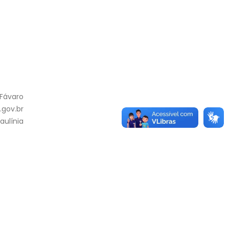
 Fávaro
gov.br
aulínia