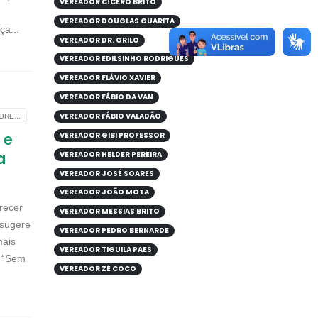
VEREADOR CÍCERO BRITO
VEREADOR DOUGLAS GUARITA
a...
VEREADOR DR. GRILO
VEREADOR EDILSINHO RODRIGUES
VEREADOR FLÁVIO XAVIER
VEREADOR FÁBIO DA VAN
VEREADOR FÁBIO VALADÃO
RE...
 e
VEREADOR GIBI PROFESSOR
a
VEREADOR HELDER PEREIRA
VEREADOR JOSÉ SOARES
VEREADOR JOÃO MOTA
recer
VEREADOR MESSIAS BRITO
 sugere
VEREADOR PEDRO BERNARDE
mais
VEREADOR TIGUILA PAES
. “Sem
VEREADOR ZÉ COCO