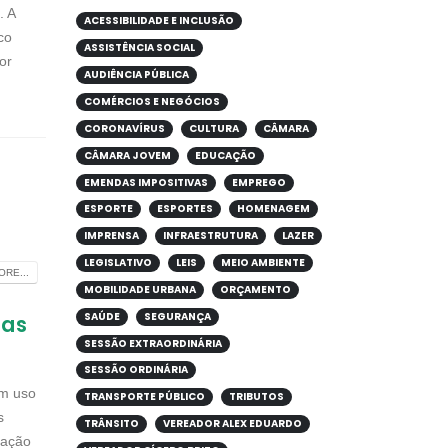
. A
ACESSIBILIDADE E INCLUSÃO
co
ASSISTÊNCIA SOCIAL
por
AUDIÊNCIA PÚBLICA
COMÉRCIOS E NEGÓCIOS
CORONAVÍRUS
CULTURA
CÂMARA
CÂMARA JOVEM
EDUCAÇÃO
EMENDAS IMPOSITIVAS
EMPREGO
ESPORTE
ESPORTES
HOMENAGEM
IMPRENSA
INFRAESTRUTURA
LAZER
LEGISLATIVO
LEIS
MEIO AMBIENTE
RE...
MOBILIDADE URBANA
ORÇAMENTO
SAÚDE
SEGURANÇA
ias
SESSÃO EXTRAORDINÁRIA
SESSÃO ORDINÁRIA
em uso
TRANSPORTE PÚBLICO
TRIBUTOS
s
TRÂNSITO
VEREADOR ALEX EDUARDO
 ação