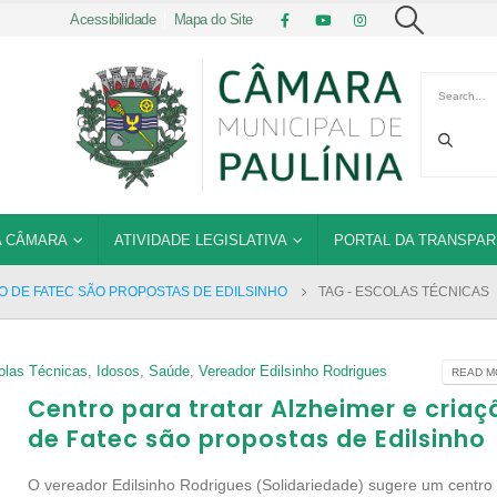
Acessibilidade
|
Mapa do Site
 CÂMARA
ATIVIDADE LEGISLATIVA
PORTAL DA TRANSPAR
O DE FATEC SÃO PROPOSTAS DE EDILSINHO
TAG -
ESCOLAS TÉCNICAS
olas Técnicas
,
Idosos
,
Saúde
,
Vereador Edilsinho Rodrigues
READ MO
Centro para tratar Alzheimer e criaç
de Fatec são propostas de Edilsinho
O vereador Edilsinho Rodrigues (Solidariedade) sugere um centro