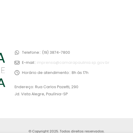
Telefone::
(19) 3874-7800
E-mail::
imprensa@camarapaulinia.sp.gov.br
Horário de atendimento::
8h às 17h
Endereço: Rua Carlos Pazetti, 290
Jd. Vista Alegre, Paulínia-SP
© Copyright 2025. Todos direitos reservados.