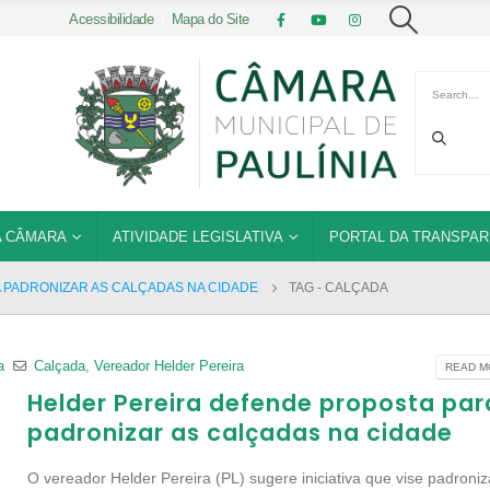
Acessibilidade
|
Mapa do Site
 CÂMARA
ATIVIDADE LEGISLATIVA
PORTAL DA TRANSPAR
 PADRONIZAR AS CALÇADAS NA CIDADE
TAG -
CALÇADA
a
Calçada
,
Vereador Helder Pereira
READ MO
Helder Pereira defende proposta par
padronizar as calçadas na cidade
O vereador Helder Pereira (PL) sugere iniciativa que vise padroniz