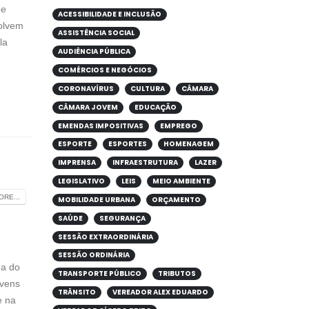
de
ACESSIBILIDADE E INCLUSÃO
volvem
ASSISTÊNCIA SOCIAL
la
AUDIÊNCIA PÚBLICA
COMÉRCIOS E NEGÓCIOS
CORONAVÍRUS
CULTURA
CÂMARA
CÂMARA JOVEM
EDUCAÇÃO
EMENDAS IMPOSITIVAS
EMPREGO
ESPORTE
ESPORTES
HOMENAGEM
IMPRENSA
INFRAESTRUTURA
LAZER
LEGISLATIVO
LEIS
MEIO AMBIENTE
RE...
MOBILIDADE URBANA
ORÇAMENTO
SAÚDE
SEGURANÇA
SESSÃO EXTRAORDINÁRIA
SESSÃO ORDINÁRIA
na do
TRANSPORTE PÚBLICO
TRIBUTOS
ovens
TRÂNSITO
VEREADOR ALEX EDUARDO
e na