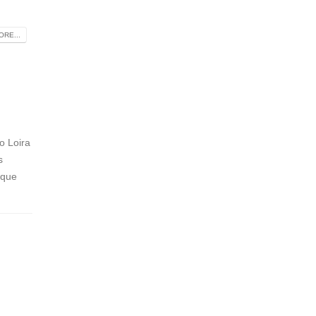
RE...
o Loira
s
rque