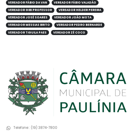
VEREADOR FÁBIO DA VAN
VEREADOR FÁBIO VALADÃO
VEREADOR GIBI PROFESSOR
VEREADOR HELDER PEREIRA
VEREADOR JOSÉ SOARES
VEREADOR JOÃO MOTA
VEREADOR MESSIAS BRITO
VEREADOR PEDRO BERNARDE
VEREADOR TIGUILA PAES
VEREADOR ZÉ COCO
Telefone::
(19) 3874-7800