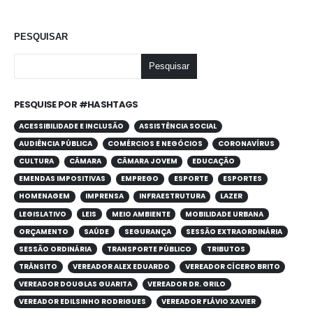
PESQUISAR
Pesquisar
PESQUISE POR #HASHTAGS
ACESSIBILIDADE E INCLUSÃO
ASSISTÊNCIA SOCIAL
AUDIÊNCIA PÚBLICA
COMÉRCIOS E NEGÓCIOS
CORONAVÍRUS
CULTURA
CÂMARA
CÂMARA JOVEM
EDUCAÇÃO
EMENDAS IMPOSITIVAS
EMPREGO
ESPORTE
ESPORTES
HOMENAGEM
IMPRENSA
INFRAESTRUTURA
LAZER
LEGISLATIVO
LEIS
MEIO AMBIENTE
MOBILIDADE URBANA
ORÇAMENTO
SAÚDE
SEGURANÇA
SESSÃO EXTRAORDINÁRIA
SESSÃO ORDINÁRIA
TRANSPORTE PÚBLICO
TRIBUTOS
TRÂNSITO
VEREADOR ALEX EDUARDO
VEREADOR CÍCERO BRITO
VEREADOR DOUGLAS GUARITA
VEREADOR DR. GRILO
VEREADOR EDILSINHO RODRIGUES
VEREADOR FLÁVIO XAVIER