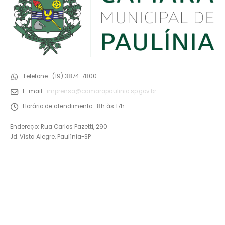
Telefone::
(19) 3874-7800
E-mail::
imprensa@camarapaulinia.sp.gov.br
Horário de atendimento::
8h às 17h
Endereço: Rua Carlos Pazetti, 290
Jd. Vista Alegre, Paulínia-SP