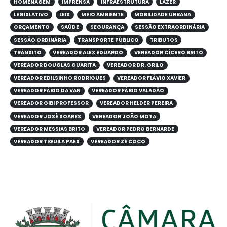
HOMENAGEM
IMPRENSA
INFRAESTRUTURA
LAZER
LEGISLATIVO
LEIS
MEIO AMBIENTE
MOBILIDADE URBANA
ORÇAMENTO
SAÚDE
SEGURANÇA
SESSÃO EXTRAORDINÁRIA
SESSÃO ORDINÁRIA
TRANSPORTE PÚBLICO
TRIBUTOS
TRÂNSITO
VEREADOR ALEX EDUARDO
VEREADOR CÍCERO BRITO
VEREADOR DOUGLAS GUARITA
VEREADOR DR. GRILO
VEREADOR EDILSINHO RODRIGUES
VEREADOR FLÁVIO XAVIER
VEREADOR FÁBIO DA VAN
VEREADOR FÁBIO VALADÃO
VEREADOR GIBI PROFESSOR
VEREADOR HELDER PEREIRA
VEREADOR JOSÉ SOARES
VEREADOR JOÃO MOTA
VEREADOR MESSIAS BRITO
VEREADOR PEDRO BERNARDE
VEREADOR TIGUILA PAES
VEREADOR ZÉ COCO