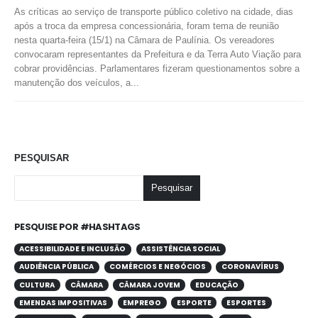
As críticas ao serviço de transporte público coletivo na cidade, dias
após a troca da empresa concessionária, foram tema de reunião
nesta quarta-feira (15/1) na Câmara de Paulínia. Os vereadores
convocaram representantes da Prefeitura e da Terra Auto Viação para
cobrar providências. Parlamentares fizeram questionamentos sobre a
manutenção dos veículos, a...
PESQUISAR
Pesquisar
PESQUISE POR #HASHTAGS
ACESSIBILIDADE E INCLUSÃO
ASSISTÊNCIA SOCIAL
AUDIÊNCIA PÚBLICA
COMÉRCIOS E NEGÓCIOS
CORONAVÍRUS
CULTURA
CÂMARA
CÂMARA JOVEM
EDUCAÇÃO
EMENDAS IMPOSITIVAS
EMPREGO
ESPORTE
ESPORTES