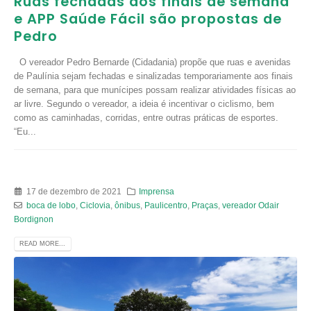
Ruas fechadas aos finais de semana
e APP Saúde Fácil são propostas de
Pedro
O vereador Pedro Bernarde (Cidadania) propõe que ruas e avenidas
de Paulínia sejam fechadas e sinalizadas temporariamente aos finais
de semana, para que munícipes possam realizar atividades físicas ao
ar livre. Segundo o vereador, a ideia é incentivar o ciclismo, bem
como as caminhadas, corridas, entre outras práticas de esportes.
“Eu...
17 de dezembro de 2021
Imprensa
boca de lobo
,
Ciclovia
,
ônibus
,
Paulicentro
,
Praças
,
vereador Odair
Bordignon
READ MORE...