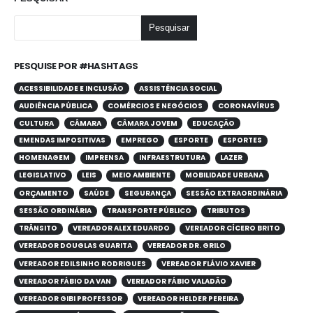
Pesquisar
PESQUISE POR #HASHTAGS
ACESSIBILIDADE E INCLUSÃO
ASSISTÊNCIA SOCIAL
AUDIÊNCIA PÚBLICA
COMÉRCIOS E NEGÓCIOS
CORONAVÍRUS
CULTURA
CÂMARA
CÂMARA JOVEM
EDUCAÇÃO
EMENDAS IMPOSITIVAS
EMPREGO
ESPORTE
ESPORTES
HOMENAGEM
IMPRENSA
INFRAESTRUTURA
LAZER
LEGISLATIVO
LEIS
MEIO AMBIENTE
MOBILIDADE URBANA
ORÇAMENTO
SAÚDE
SEGURANÇA
SESSÃO EXTRAORDINÁRIA
SESSÃO ORDINÁRIA
TRANSPORTE PÚBLICO
TRIBUTOS
TRÂNSITO
VEREADOR ALEX EDUARDO
VEREADOR CÍCERO BRITO
VEREADOR DOUGLAS GUARITA
VEREADOR DR. GRILO
VEREADOR EDILSINHO RODRIGUES
VEREADOR FLÁVIO XAVIER
VEREADOR FÁBIO DA VAN
VEREADOR FÁBIO VALADÃO
VEREADOR GIBI PROFESSOR
VEREADOR HELDER PEREIRA