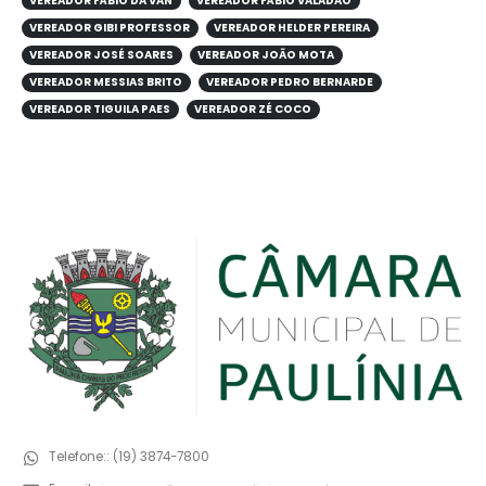
VEREADOR GIBI PROFESSOR
VEREADOR HELDER PEREIRA
VEREADOR JOSÉ SOARES
VEREADOR JOÃO MOTA
VEREADOR MESSIAS BRITO
VEREADOR PEDRO BERNARDE
VEREADOR TIGUILA PAES
VEREADOR ZÉ COCO
Telefone::
(19) 3874-7800