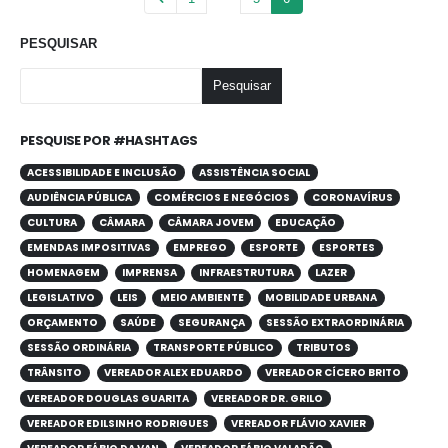
PESQUISAR
Pesquisar
PESQUISE POR #HASHTAGS
ACESSIBILIDADE E INCLUSÃO
ASSISTÊNCIA SOCIAL
AUDIÊNCIA PÚBLICA
COMÉRCIOS E NEGÓCIOS
CORONAVÍRUS
CULTURA
CÂMARA
CÂMARA JOVEM
EDUCAÇÃO
EMENDAS IMPOSITIVAS
EMPREGO
ESPORTE
ESPORTES
HOMENAGEM
IMPRENSA
INFRAESTRUTURA
LAZER
LEGISLATIVO
LEIS
MEIO AMBIENTE
MOBILIDADE URBANA
ORÇAMENTO
SAÚDE
SEGURANÇA
SESSÃO EXTRAORDINÁRIA
SESSÃO ORDINÁRIA
TRANSPORTE PÚBLICO
TRIBUTOS
TRÂNSITO
VEREADOR ALEX EDUARDO
VEREADOR CÍCERO BRITO
VEREADOR DOUGLAS GUARITA
VEREADOR DR. GRILO
VEREADOR EDILSINHO RODRIGUES
VEREADOR FLÁVIO XAVIER
VEREADOR FÁBIO DA VAN
VEREADOR FÁBIO VALADÃO