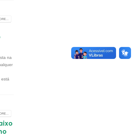
RE...
e
ista na
ualquer
 está
RE...
aixo
nho