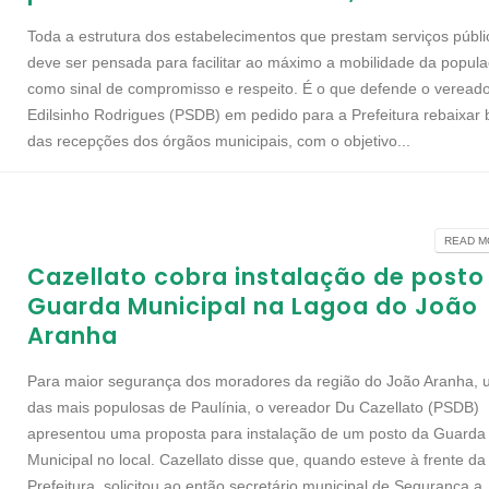
Toda a estrutura dos estabelecimentos que prestam serviços públi
deve ser pensada para facilitar ao máximo a mobilidade da popula
como sinal de compromisso e respeito. É o que defende o veread
Edilsinho Rodrigues (PSDB) em pedido para a Prefeitura rebaixar 
das recepções dos órgãos municipais, com o objetivo...
READ MO
Cazellato cobra instalação de posto
Guarda Municipal na Lagoa do João
Aranha
Para maior segurança dos moradores da região do João Aranha,
das mais populosas de Paulínia, o vereador Du Cazellato (PSDB)
apresentou uma proposta para instalação de um posto da Guarda
Municipal no local. Cazellato disse que, quando esteve à frente da
Prefeitura, solicitou ao então secretário municipal de Segurança a.