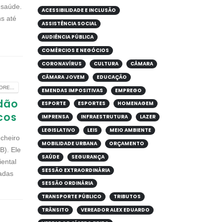
 saúde.
ACESSIBILIDADE E INCLUSÃO
ns até
ASSISTÊNCIA SOCIAL
AUDIÊNCIA PÚBLICA
COMÉRCIOS E NEGÓCIOS
CORONAVÍRUS
CULTURA
CÂMARA
CÂMARA JOVEM
EDUCAÇÃO
RE...
EMENDAS IMPOSITIVAS
EMPREGO
adão
ESPORTE
ESPORTES
HOMENAGEM
cos
IMPRENSA
INFRAESTRUTURA
LAZER
LEGISLATIVO
LEIS
MEIO AMBIENTE
cheiro
MOBILIDADE URBANA
ORÇAMENTO
B). Ele
SAÚDE
SEGURANÇA
ental
SESSÃO EXTRAORDINÁRIA
adas
SESSÃO ORDINÁRIA
TRANSPORTE PÚBLICO
TRIBUTOS
TRÂNSITO
VEREADOR ALEX EDUARDO