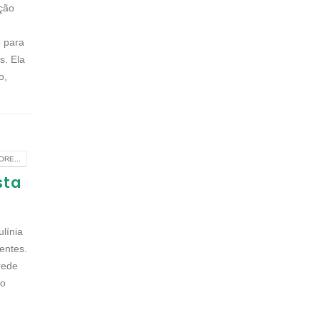
ação
o para
s. Ela
o,
RE...
sta
ulínia
entes.
rede
to