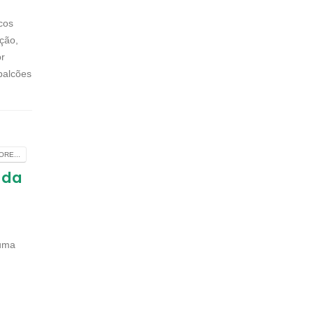
cos
ção,
or
balcões
RE...
 da
 uma
..