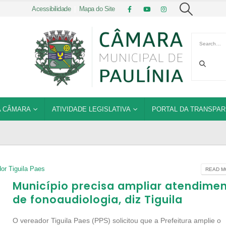
Acessibilidade
|
Mapa do Site
 CÂMARA
ATIVIDADE LEGISLATIVA
PORTAL DA TRANSPAR
or Tiguila Paes
READ MO
Município precisa ampliar atendime
de fonoaudiologia, diz Tiguila
O vereador Tiguila Paes (PPS) solicitou que a Prefeitura amplie o