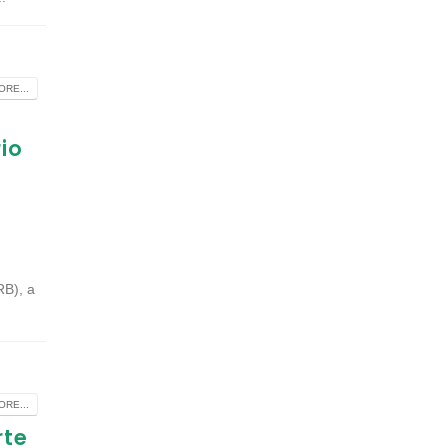
RE...
io
r
RB), a
RE...
rte