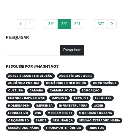
…
…
1
319
320
321
327
PESQUISAR
Pesquisar
PESQUISE POR #HASHTAGS
ACESSIBILIDADE E INCLUSÃO
ASSISTÊNCIA SOCIAL
AUDIÊNCIA PÚBLICA
COMÉRCIOS E NEGÓCIOS
CORONAVÍRUS
CULTURA
CÂMARA
CÂMARA JOVEM
EDUCAÇÃO
EMENDAS IMPOSITIVAS
EMPREGO
ESPORTE
ESPORTES
HOMENAGEM
IMPRENSA
INFRAESTRUTURA
LAZER
LEGISLATIVO
LEIS
MEIO AMBIENTE
MOBILIDADE URBANA
ORÇAMENTO
SAÚDE
SEGURANÇA
SESSÃO EXTRAORDINÁRIA
SESSÃO ORDINÁRIA
TRANSPORTE PÚBLICO
TRIBUTOS