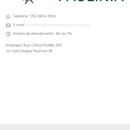
Telefone::
(19) 3874-7800
E-mail::
imprensa@camarapaulinia.sp.gov.br
Horário de atendimento::
8h às 17h
Endereço: Rua Carlos Pazetti, 290
Jd. Vista Alegre, Paulínia-SP