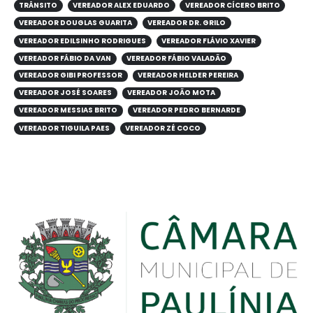
TRÂNSITO
VEREADOR ALEX EDUARDO
VEREADOR CÍCERO BRITO
VEREADOR DOUGLAS GUARITA
VEREADOR DR. GRILO
VEREADOR EDILSINHO RODRIGUES
VEREADOR FLÁVIO XAVIER
VEREADOR FÁBIO DA VAN
VEREADOR FÁBIO VALADÃO
VEREADOR GIBI PROFESSOR
VEREADOR HELDER PEREIRA
VEREADOR JOSÉ SOARES
VEREADOR JOÃO MOTA
VEREADOR MESSIAS BRITO
VEREADOR PEDRO BERNARDE
VEREADOR TIGUILA PAES
VEREADOR ZÉ COCO