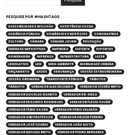
Pesquisar
PESQUISE POR #HASHTAGS
ACESSIBILIDADE E INCLUSÃO
ASSISTÊNCIA SOCIAL
AUDIÊNCIA PÚBLICA
COMÉRCIOS E NEGÓCIOS
CORONAVÍRUS
CULTURA
CÂMARA
CÂMARA JOVEM
EDUCAÇÃO
EMENDAS IMPOSITIVAS
EMPREGO
ESPORTE
ESPORTES
HOMENAGEM
IMPRENSA
INFRAESTRUTURA
LAZER
LEGISLATIVO
LEIS
MEIO AMBIENTE
MOBILIDADE URBANA
ORÇAMENTO
SAÚDE
SEGURANÇA
SESSÃO EXTRAORDINÁRIA
SESSÃO ORDINÁRIA
TRANSPORTE PÚBLICO
TRIBUTOS
TRÂNSITO
VEREADOR ALEX EDUARDO
VEREADOR CÍCERO BRITO
VEREADOR DOUGLAS GUARITA
VEREADOR DR. GRILO
VEREADOR EDILSINHO RODRIGUES
VEREADOR FLÁVIO XAVIER
VEREADOR FÁBIO DA VAN
VEREADOR FÁBIO VALADÃO
VEREADOR GIBI PROFESSOR
VEREADOR HELDER PEREIRA
VEREADOR JOSÉ SOARES
VEREADOR JOÃO MOTA
VEREADOR MESSIAS BRITO
VEREADOR PEDRO BERNARDE