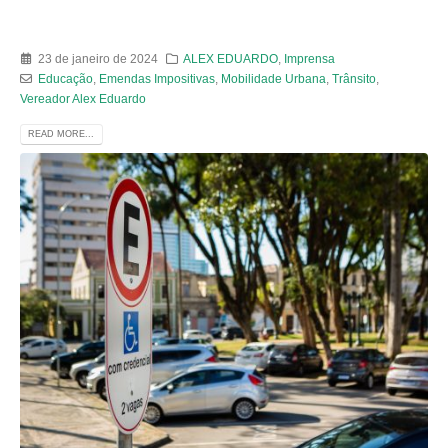
23 de janeiro de 2024
ALEX EDUARDO
,
Imprensa
Educação
,
Emendas Impositivas
,
Mobilidade Urbana
,
Trânsito
,
Vereador Alex Eduardo
READ MORE...