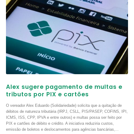
Alex sugere pagamento de multas e
tributos por PIX e cartões
O vereador Alex Eduardo (Solidariedade) solicita que a quitação de
débitos de natureza tributária (IRPJ, CSLL, PIS/PASEP, COFINS, IPI,
ICMS, ISS, CPP, IPVA e entre outros) e multas possa ser feito por
PIX e cartões de débito e crédito. A iniciativa reduziria custos,
emissão de boletos e deslocamentos para agências bancárias,...